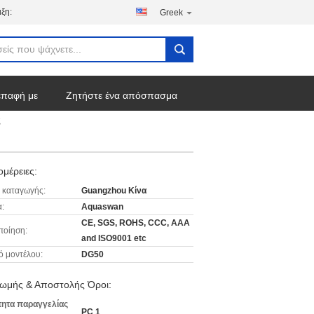
ξη:
Greek
επαφή με
Ζητήστε ένα απόσπασμα
ς
μέρειες:
 καταγωγής:
Guangzhou Κίνα
:
Aquaswan
CE, SGS, ROHS, CCC, AAA
ποίηση:
and ISO9001 etc
ό μοντέλου:
DG50
ωμής & Αποστολής Όροι:
ητα παραγγελίας
PC 1