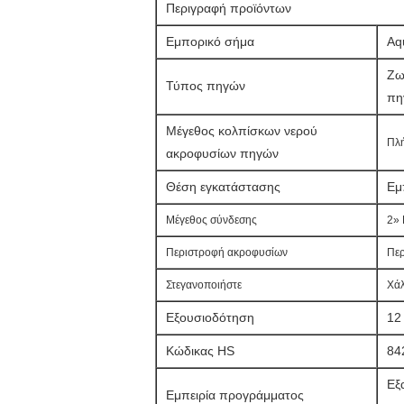
Περιγραφή προϊόντων
Εμπορικό σήμα
Aq
Ζω
Τύπος πηγών
πη
Μέγεθος κολπίσκων νερού
Πλ
ακροφυσίων πηγών
Θέση εγκατάστασης
Εμπ
Μέγεθος σύνδεσης
2»
Περιστροφή ακροφυσίων
Περ
Στεγανοποιήστε
Χάλ
Εξουσιοδότηση
12
Κώδικας HS
84
Εξ
Εμπειρία προγράμματος