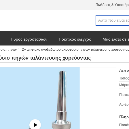
Πωλήσεις & Υποστήρι
Γύρος εργοστασίων
Ποιοτικός έλεγχος
Μας ελάτε σε 
ύσια πηγών
2» ψηφιακό ανοξείδωτου ακροφύσιο πηγών ταλάντευσης χορεύοντα
ύσιο πηγών ταλάντευσης χορεύοντας
Λεπτο
Τόπος
Μάρκα
Πιστο
Αριθμ
Πληρ
Ποσότ