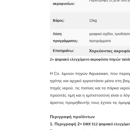
Περιστροφή 1Cycle 360 
ακροφυσίων:
Βάρος:
15kg
Λύση
γραφικό σχέδιο, τρισδιάσ
προγράμματος:
προγράμματα
Χορεύοντας ακροφύ
Επισημαίνω:
2» ψηφιακό ελεγχόμενο ακροφύσιο πηγών ταλάν
Η Co. λιμνών πηγών Aquaswan, που περιορί
ηγέτης και αρχικό εργοστάσιο μέσα στη βιο
πηγές νερού, τις πισίνες και τα πάρκα νερ
προσιτές τιμή και η εμπιστοσύνη είναι ο λ
άριστος προμηθευτής τους έχτισε τις όμορφ
Περιγραφή προϊόντων
1. Περιγραφή 2»
DMX 512 ψηφιακό ελεγχόμεν