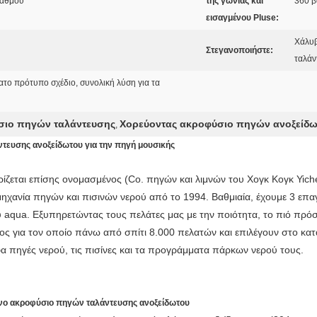
βαθμού
της γωνίας και
360 
εισαγμένου Pluse:
Χάλυβ
Στεγανοποιήστε:
ταλάν
τατο πρότυπο σχέδιο, συνολική λύση για τα
σιο πηγών ταλάντευσης
Χορεύοντας ακροφύσιο πηγών ανοξείδ
,
τευσης ανοξείδωτου για την πηγή μουσικής
ζεται επίσης ονομασμένος (Co. πηγών και λιμνών του Χογκ Κογκ Yichen
μηχανία πηγών και πισινών νερού από το 1994. Βαθμιαία, έχουμε 3 επ
ού aqua. Εξυπηρετώντας τους πελάτες μας με την ποιότητα, το πιό πρό
όγος για τον οποίο πάνω από σπίτι 8.000 πελατών και επιλέγουν στο 
α πηγές νερού, τις πισίνες και τα προγράμματα πάρκων νερού τους.
ο ακροφύσιο πηγών ταλάντευσης ανοξείδωτου