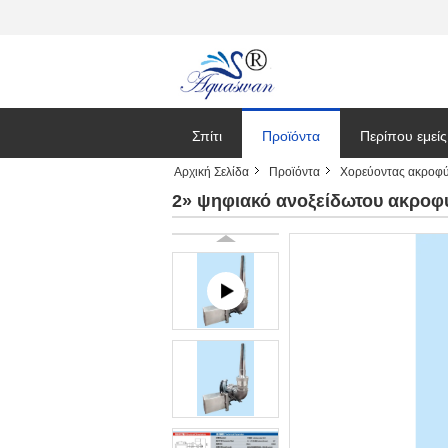
Σπίτι
Προϊόντα
Περίπου εμείς
Αρχική Σελίδα
Προϊόντα
Χορεύοντας ακροφ
Ειδήσεις
2» ψηφιακό ανοξείδωτου ακροφ