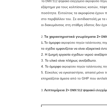
Το
DMX 512 ψηφιακό ελεγχόμενο ακροφύσιο πηγών
εξάρτημα για τους κολπίσκους κοιτών, πέφτ
ποσότητα. Εντούτοις τα ακροφύσια έχουν π
στο περιβάλλον του. Σε αντιδιαστολή με τα
οι διακυμάνσεις στη στάθμη ύδατος δεν έχο
Τα χαρακτηριστικά γνωρίσματα 2»
2.
DMX 
Το όμορφο
1.
ακροφύσιο πηγών ταλάντευσης
πηγ
το σχέδιο εμφανίζεται να είναι εξαιρετικά έ
2. Η ζωηρή εργασία σχεδίων νερού ανεξάρτη
3.
Το υλικό είναι πλήρως ανοξείδωτο.
4. Το όμορφο
ακροφύσιο πηγών ταλάντευσης πη
5.
Εύκολος να εγκαταστήσει, απαιτεί μόν
επηρεάζεται άμεσα από το GHP που αντλεί
Λεπτομέρεια 2»
3.
DMX 512 ψηφιακό ελεγχόμ