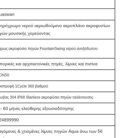
uaswan
ηρόχρωμο νερού αεριωθούμενο αεροπλάνο ακροφυσίων
γών μουσικής χορεύοντας
ήρως
ακροφύσιο πηγών FountainSwing νερού
ανοξείδωτου
ορικές και αρχιτεκτονικές πηγές, λίμνες και πισίνα
 DN50
ιστροφή 1Cycle 360 βαθμού
υβας 304 IP68 Stanless ακροφύσιο πηγών ταλάντευσης
 - 60 μήνες ελεύθερης εξουσιοδότησης
24899990
αγόμενες & χτισμένες λίμνες πηγών Aqua άνω των 56