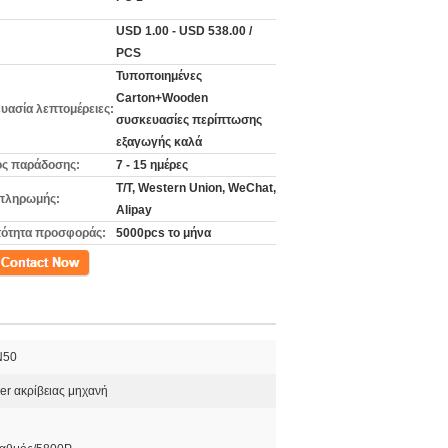
USD 1.00 - USD 538.00 /
PCS
Τυποποιημένες
Carton+Wooden
υασία λεπτομέρειες:
συσκευασίες περίπτωσης
εξαγωγής καλά
ς παράδοσης:
7 - 15 ημέρες
T/T, Western Union, WeChat,
πληρωμής:
Alipay
ότητα προσφοράς:
5000pcs το μήνα
ινωνία
N50
er ακρίβειας μηχανή