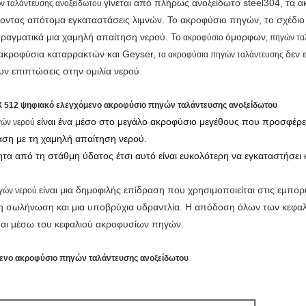
γίνεται από πλήρως ανοξείδωτο steel304, τα α
 ταλάντευσης ανοξείδωτου
οντας απότομα εγκαταστάσεις λιμνών. Το ακροφύσιο πηγών, το σχέδιο εμ
ραγματικά μια χαμηλή απαίτηση νερού. Το
όμορφων
ακροφύσιο
, πηγών τ
 ακροφύσια καταρρακτών και Geyser,
δεν 
τα ακροφύσια πηγών ταλάντευσης
υν επιπτώσεις στην ομιλία νερού
512 ψηφιακό ελεγχόμενο ακροφύσιο πηγών ταλάντευσης ανοξείδωτου
είναι ένα μέσο στο μεγάλο ακροφύσιο μεγέθους που προσφέρει
ών νερού
νταση με τη χαμηλή απαίτηση νερού.
τα από τη στάθμη ύδατος έτσι αυτό είναι ευκολότερη να εγκαταστήσει κ
είναι μια δημοφιλής επίδραση που χρησιμοποιείται στις εμπορι
γών νερού
ο τη σωλήνωση και μια υποβρύχια υδραντλία. Η απόδοση όλων των κε
ται μέσω του κεφαλιού ακροφυσίων πηγών.
ενο ακροφύσιο πηγών ταλάντευσης ανοξείδωτου