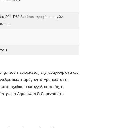
βαθμός/5800P
ας 304 IP68 Stanless ακροφύσιο πηγών
τευσης
ωτου
g, που περιορίζεται) έχει αναγνωριστεί ως
αγγελματικές παράγοντας γραμμές στις
σφατο σχέδιο, ο επαγγελματισμός, η
κατάστρωμα Aquaswan δεδομένου ότι ο