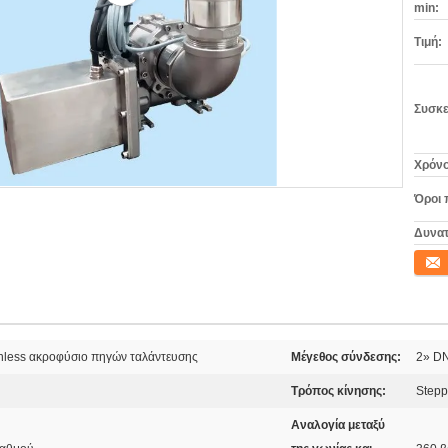
min:
Τιμή:
Συσκε
Χρόνο
Όροι 
Δυνατ
Επικο
nless ακροφύσιο πηγών ταλάντευσης
Μέγεθος σύνδεσης:
2» D
ύ
Τρόπος κίνησης:
Stepp
Αναλογία μεταξύ