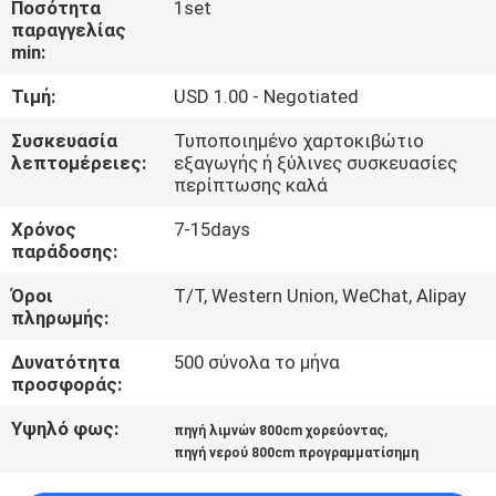
Ποσότητα
1set
ΈΛΕΓΧΟΣ
παραγγελίας
min:
ΜΑΣ
Τιμή:
USD 1.00 - Negotiated
ΕΛΆΤΕ
Συσκευασία
Τυποποιημένο χαρτοκιβώτιο
ΣΕ
λεπτομέρειες:
εξαγωγής ή ξύλινες συσκευασίες
περίπτωσης καλά
ΕΠΑΦΉ
Χρόνος
7-15days
ΜΕ
παράδοσης:
Όροι
T/T, Western Union, WeChat, Alipay
ΖΗΤΉΣΤΕ
πληρωμής:
ΈΝΑ
Δυνατότητα
500 σύνολα το μήνα
ΑΠΌΣΠΑΣΜΑ
προσφοράς:
Υψηλό φως:
,
πηγή λιμνών 800cm χορεύοντας
NEWS
πηγή νερού 800cm προγραμματίσημη