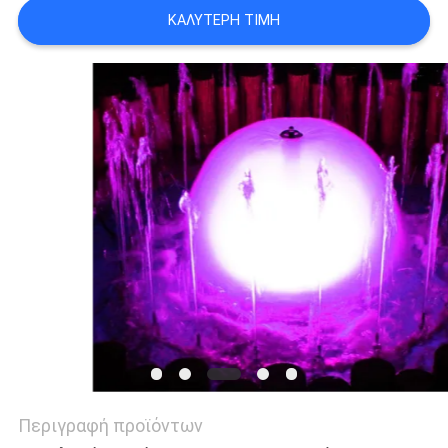
SITEMAP
ΚΑΛΎΤΕΡΗ ΤΙΜΉ
PRIVACY
POLICY
Περιγραφή προϊόντων