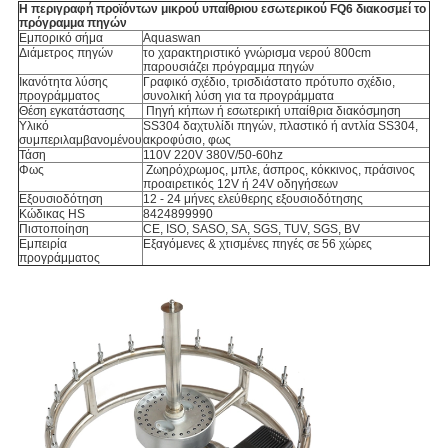
Η περιγραφή προϊόντων
μικρού υπαίθριου εσωτερικού FQ6 διακοσμεί το
πρόγραμμα πηγών
Εμπορικό σήμα
Aquaswan
Διάμετρος πηγών
το χαρακτηριστικό γνώρισμα νερού 800cm
παρουσιάζει πρόγραμμα πηγών
Ικανότητα λύσης
Γραφικό σχέδιο, τρισδιάστατο πρότυπο σχέδιο,
προγράμματος
συνολική λύση για τα προγράμματα
Θέση εγκατάστασης
Πηγή κήπων ή εσωτερική υπαίθρια διακόσμηση
Υλικό
SS304 δαχτυλίδι πηγών, πλαστικό ή αντλία SS304,
συμπεριλαμβανομένου
ακροφύσιο, φως
Τάση
110V 220V 380V/50-60hz
Φως
Ζωηρόχρωμος, μπλε, άσπρος, κόκκινος, πράσινος
προαιρετικός 12V ή 24V οδηγήσεων
Εξουσιοδότηση
12 -
24 μήνες ελεύθερης εξουσιοδότησης
Κώδικας HS
8424899990
Πιστοποίηση
CE, ISO, SASO, SA, SGS, TUV, SGS, BV
Εμπειρία
Εξαγόμενες & χτισμένες πηγές σε 56 χώρες
προγράμματος