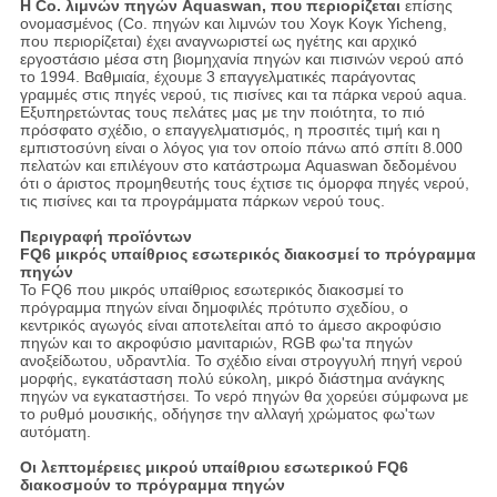
Η Co. λιμνών πηγών Aquaswan, που περιορίζεται
επίσης
ονομασμένος (Co. πηγών και λιμνών του Χογκ Κογκ Yicheng,
που περιορίζεται) έχει αναγνωριστεί ως ηγέτης και αρχικό
εργοστάσιο μέσα στη βιομηχανία πηγών και πισινών νερού από
το 1994. Βαθμιαία, έχουμε 3 επαγγελματικές παράγοντας
γραμμές στις πηγές νερού, τις πισίνες και τα πάρκα νερού aqua.
Εξυπηρετώντας τους πελάτες μας με την ποιότητα, το πιό
πρόσφατο σχέδιο, ο επαγγελματισμός, η προσιτές τιμή και η
εμπιστοσύνη είναι ο λόγος για τον οποίο πάνω από σπίτι 8.000
πελατών και επιλέγουν στο κατάστρωμα Aquaswan δεδομένου
ότι ο άριστος προμηθευτής τους έχτισε τις όμορφα πηγές νερού,
τις πισίνες και τα προγράμματα πάρκων νερού τους.
Περιγραφή προϊόντων
FQ6 μικρός υπαίθριος εσωτερικός διακοσμεί το πρόγραμμα
πηγών
Το FQ6 που μικρός υπαίθριος εσωτερικός διακοσμεί το
πρόγραμμα πηγών είναι δημοφιλές πρότυπο σχεδίου, ο
κεντρικός αγωγός είναι αποτελείται από το άμεσο ακροφύσιο
πηγών και το ακροφύσιο μανιταριών, RGB φω'τα πηγών
ανοξείδωτου, υδραντλία. Το σχέδιο είναι στρογγυλή πηγή νερού
μορφής, εγκατάσταση πολύ εύκολη, μικρό διάστημα ανάγκης
πηγών να εγκαταστήσει. Το νερό πηγών θα χορεύει σύμφωνα με
το ρυθμό μουσικής, οδήγησε την αλλαγή χρώματος φω'των
αυτόματη.
Οι λεπτομέρειες
μικρού υπαίθριου εσωτερικού FQ6
διακοσμούν το πρόγραμμα πηγών