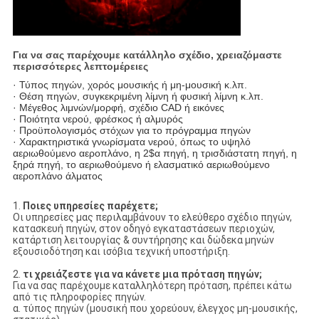
Για να σας παρέχουμε κατάλληλο σχέδιο, χρειαζόμαστε
περισσότερες λεπτομέρειες
· Τύπος πηγών, χορός μουσικής ή μη-μουσική κ.λπ.
· Θέση πηγών, συγκεκριμένη λίμνη ή φυσική λίμνη κ.λπ.
· Μέγεθος λιμνών/μορφή, σχέδιο CAD ή εικόνες
· Ποιότητα νερού, φρέσκος ή αλμυρός
· Προϋπολογισμός στόχων για το πρόγραμμα πηγών
· Χαρακτηριστικά γνωρίσματα νερού, όπως το υψηλό
αεριωθούμενο αεροπλάνο, η 2$α πηγή, η τρισδιάστατη πηγή, η
ξηρά πηγή, το αεριωθούμενο ή ελασματικό αεριωθούμενο
αεροπλάνο άλματος
1.
Ποιες υπηρεσίες παρέχετε;
Οι υπηρεσίες μας περιλαμβάνουν το ελεύθερο σχέδιο πηγών,
κατασκευή πηγών, στον οδηγό εγκαταστάσεων περιοχών,
κατάρτιση λειτουργίας & συντήρησης και δώδεκα μηνών
εξουσιοδότηση και ισόβια τεχνική υποστήριξη.
2.
τι χρειάζεστε για να κάνετε μια πρόταση πηγών;
Για να σας παρέχουμε καταλληλότερη πρόταση, πρέπει κάτω
από τις πληροφορίες πηγών.
α. τύπος πηγών (μουσική που χορεύουν, έλεγχος μη-μουσικής,