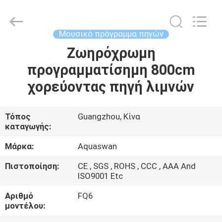
2026
aquaswan
water
co,.ltd.
All
Μουσικό πρόγραμμα πηγών
Rights
Reserved.
Ζωηρόχρωμη
ΣΠΊΤΙ
προγραμματίσημη 800cm
ΠΡΟΪΌΝΤΑ
χορεύοντας πηγή λιμνών
ΠΕΡΊΠΟΥ
Τόπος
Guangzhou, Κίνα
καταγωγής:
ΕΜΕΊΣ
Μάρκα:
Aquaswan
ΓΎΡΟΣ
Πιστοποίηση:
CE , SGS , ROHS , CCC , AAA And
ISO9001 Etc
ΕΡΓΟΣΤΑΣΊΩΝ
Αριθμό
FQ6
μοντέλου:
ΠΟΙΟΤΙΚΌΣ