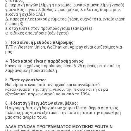
στατικός)
β. περιοχή πηγών (λίμνη ή ποταμός, συγκεκριμένη λίμνη νερού)
γ. μέγεθος πηγών & βάθος νερού (μήκος & πλάτος, διάμετρος,
εικόνα ή σχέδιο CAD)
Δ. παροχή ηλεκτρικού ρεύματος (τάση, συχνότητα, ενιαία φάση
ή φάση 3)
ε. στοχεύστε στον προϋπολογισμό (εάν έχετε)
φ. ειδικές απαιτήσεις (εάν έχετε)
3.
Ποια είναι η μέθοδος πληρωμής;
T/T, η Western Union, WeChat και Aplipay είναι διαθέσιμες για
μας.
4.
Πόσο καιρό είναι η παράδοση χρόνος;
Κανονικά ο χρόνος παράδοσης είναι 5-25 ημέρες μετά από τη
λαμβανόμενη προκαταβολή.
5.
Είστε εργοστάσιο:
Ναι,
είμαστε ένας από τον αρχικό και επαγγελματικό
κατασκευαστή της πηγής νερού, την πισίνα και τη σειρά
εξοπλισμού πάρκων νερού aqua από το 1994.
6.
Η διαταγή δειγμάτων είναι βέλος;
Η σίγουρη, διαταγή δειγμάτων χαιρετίζεται θερμά από τους
πελάτες μας για να εξετάσει την ποιότητα και την προώθησή
μας στις αγορές τους.
ΑΛΛΑ ΣΎΝΟΛΑ ΠΡΟΓΡΆΜΜΑΤΟΣ ΜΟΥΣΙΚΗΣ FOUTAIN