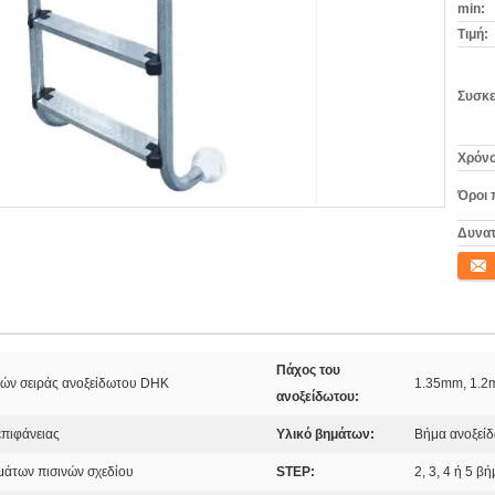
min:
Τιμή:
Συσκε
Χρόνο
Όροι 
Δυνατ
Επικο
Πάχος του
νών σειράς ανοξείδωτου DHK
1.35mm, 1.2
ανοξείδωτου:
επιφάνειας
Υλικό βημάτων:
Βήμα ανοξεί
μάτων πισινών σχεδίου
STEP:
2, 3, 4 ή 5 β