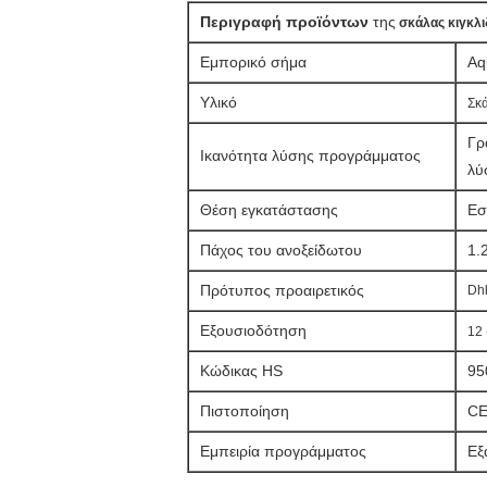
Περιγραφή προϊόντων
της
σκάλας κιγκλ
Εμπορικό σήμα
Aq
Υλικό
Σκ
Γρ
Ικανότητα λύσης προγράμματος
λύ
Θέση εγκατάστασης
Εσ
Πάχος του ανοξείδωτου
1.
Πρότυπος προαιρετικός
Dhk
Εξουσιοδότηση
12 
Κώδικας HS
95
Πιστοποίηση
CE
Εμπειρία προγράμματος
Εξ