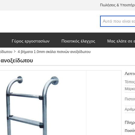
Πωλήσεις & Υποστήρι
Γύρος εργοστασίων
Ποιοτικός έλεγχος
Μας ελάτε σε 
είδωτου
4 βήματα 1.0mm σκάλα πισινών ανοξείδωτου
 ανοξείδωτου
Λεπτο
Τόπος
Μάρκα
Πιστο
Αριθμ
Πληρ
Ποσότ