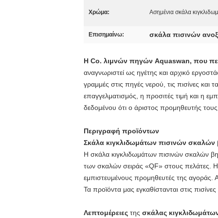
Χρώμα:
Ασημένια σκάλα κιγκλιδω
σκάλα πισινών ανο
Επισημαίνω:
Η Co. λιμνών πηγών Aquaswan, που περ
αναγνωριστεί ως ηγέτης και αρχικό εργοστ
γραμμές στις πηγές νερού, τις πισίνες και
επαγγελματισμός, η προσιτές τιμή και η ε
δεδομένου ότι ο άριστος προμηθευτής τους 
Περιγραφή προϊόντων
Σκάλα κιγκλιδωμάτων πισινών σκαλών 
Η σκάλα κιγκλιδωμάτων πισινών σκαλών β
των σκαλών σειράς «QF» στους πελάτες. Η
εμπιστευμένους προμηθευτές της αγοράς. 
Τα προϊόντα μας εγκαθίστανται στις πισίνες 
Λεπτομέρειες
της
σκάλας κιγκλιδωμάτων