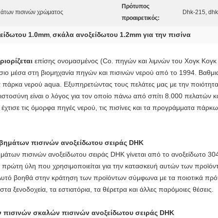
Πρότυπος
μάτων πισινών χρώματος
Dhk-215, dhk
προαιρετικός:
ξείδωτου 1.0mm
σκάλα ανοξείδωτου 1.2mm για την πισίνα
,
ιορίζεται
επίσης ονομασμένος (Co. πηγών και λιμνών του Χογκ Κογκ Y
άσιο μέσα στη βιομηχανία πηγών και πισινών νερού από το 1994. Βαθμι
 τα πάρκα νερού aqua. Εξυπηρετώντας τους πελάτες μας με την ποιότητα
μπιστοσύνη είναι ο λόγος για τον οποίο πάνω από σπίτι 8.000 πελατών
έχτισε τις όμορφα πηγές νερού, τις πισίνες και τα προγράμματα πάρκω
βημάτων πισινών ανοξείδωτου σειράς DHK
ημάτων πισινών ανοξείδωτου σειράς DHK
γίνεται από το ανοξείδωτο 30
 πρώτη ύλη που χρησιμοποιείται για την κατασκευή αυτών των προϊόν
Αυτό βοηθά στην κράτηση των προϊόντων σύμφωνα με τα ποιοτικά πρ
στα ξενοδοχεία, τα εστιατόρια, τα θέρετρα και άλλες παρόμοιες θέσεις.
 πισινών σκαλών πισινών ανοξείδωτου σειράς DHK