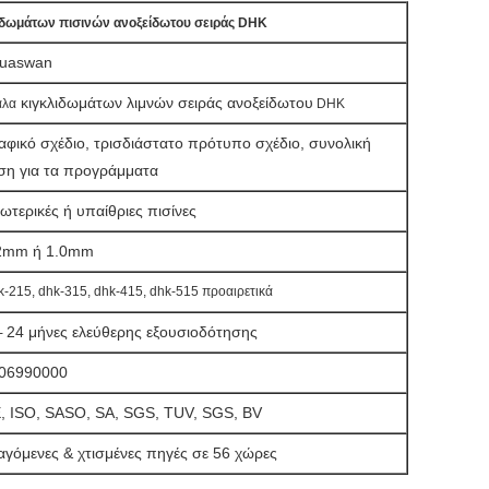
ιδωμάτων πισινών ανοξείδωτου σειράς DHK
uaswan
κιγκλιδωμάτων λιμνών σειράς
ανοξείδωτου
άλα
DHK
αφικό σχέδιο, τρισδιάστατο πρότυπο σχέδιο, συνολική
ση για τα προγράμματα
ωτερικές ή υπαίθριες πισίνες
2mm ή 1.0mm
-215, dhk-315, dhk-415, dhk-515 προαιρετικά
24 μήνες ελεύθερης εξουσιοδότησης
-
06990000
, ISO, SASO, SA, SGS, TUV, SGS, BV
αγόμενες & χτισμένες πηγές σε 56 χώρες