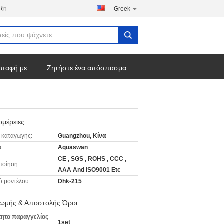
ξη:
Greek
επαφή με
Ζητήστε ένα απόσπασμα
μέρειες:
 καταγωγής:
Guangzhou, Κίνα
:
Aquaswan
CE , SGS , ROHS , CCC ,
ποίηση:
AAA And ISO9001 Etc
ό μοντέλου:
Dhk-215
ωμής & Αποστολής Όροι:
ητα παραγγελίας
1set