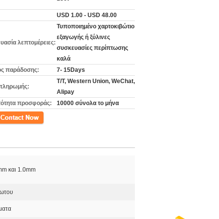
USD 1.00 - USD 48.00
Τυποποιημένο χαρτοκιβώτιο
εξαγωγής ή ξύλινες
υασία λεπτομέρειες:
συσκευασίες περίπτωσης
καλά
ς παράδοσης:
7- 15Days
T/T, Western Union, WeChat,
πληρωμής:
Alipay
ότητα προσφοράς:
10000 σύνολα το μήνα
ινωνία
mm και 1.0mm
δωτου
ήματα