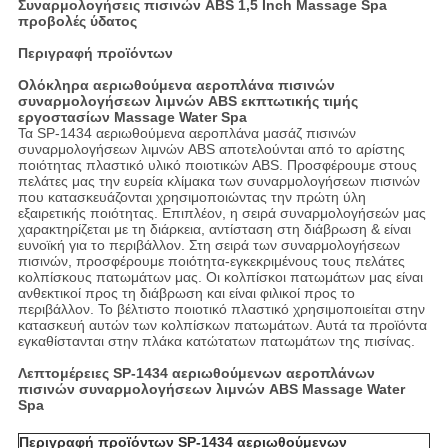
Συναρμολογήσεις πισινών ABS 1,5 Inch Massage Spa
προβολές ύδατος
Περιγραφή προϊόντων
Ολόκληρα αεριωθούμενα αεροπλάνα πισινών
συναρμολογήσεων λιμνών ABS εκπτωτικής τιμής
εργοστασίων Massage Water Spa
Τα SP-1434
αεριωθούμενα αεροπλάνα μασάζ πισινών
συναρμολογήσεων λιμνών ABS
αποτελούνται από το αρίστης
ποιότητας πλαστικό υλικό ποιοτικών ABS. Προσφέρουμε στους
πελάτες μας την ευρεία κλίμακα των συναρμολογήσεων πισινών
που κατασκευάζονται χρησιμοποιώντας την πρώτη ύλη
εξαιρετικής ποιότητας. Επιπλέον, η σειρά συναρμολογήσεών μας
χαρακτηρίζεται με τη διάρκεια, αντίσταση στη διάβρωση & είναι
ευνοϊκή για το περιβάλλον. Στη σειρά των συναρμολογήσεων
πισινών, προσφέρουμε ποιότητα-εγκεκριμένους τους πελάτες
κολπίσκους πατωμάτων μας. Οι κολπίσκοι πατωμάτων μας είναι
ανθεκτικοί προς τη διάβρωση και είναι φιλικοί προς το
περιβάλλον. Το βέλτιστο ποιοτικό πλαστικό χρησιμοποιείται στην
κατασκευή αυτών των κολπίσκων πατωμάτων. Αυτά τα προϊόντα
εγκαθίστανται στην πλάκα κατώτατων πατωμάτων της πισίνας.
Λεπτομέρειες SP-
1434
αεριωθούμενων αεροπλάνων
πισινών συναρμολογήσεων λιμνών ABS
Massage Water
Spa
Περιγραφή προϊόντων SP-
1434
αεριωθούμενων