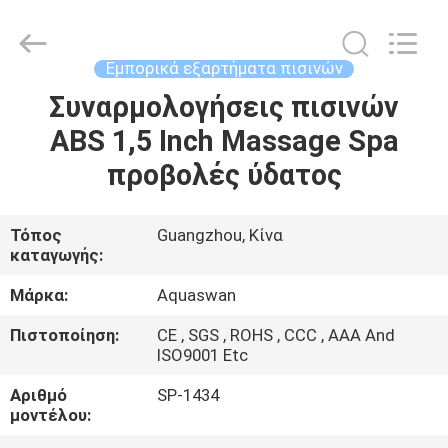
2026
aquaswan
water
co,.ltd.
All
Εμπορικά εξαρτήματα πισινών
Rights
Reserved.
Συναρμολογήσεις πισινών
ΣΠΊΤΙ
ABS 1,5 Inch Massage Spa
ΠΡΟΪΌΝΤΑ
προβολές ύδατος
ΠΕΡΊΠΟΥ
Τόπος
Guangzhou, Κίνα
καταγωγής:
ΕΜΕΊΣ
Μάρκα:
Aquaswan
ΓΎΡΟΣ
Πιστοποίηση:
CE , SGS , ROHS , CCC , AAA And
ISO9001 Etc
ΕΡΓΟΣΤΑΣΊΩΝ
Αριθμό
SP-1434
μοντέλου:
ΠΟΙΟΤΙΚΌΣ