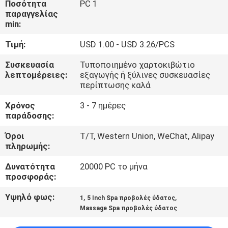
Ποσότητα
PC 1
ΈΛΕΓΧΟΣ
παραγγελίας
min:
ΜΑΣ
Τιμή:
USD 1.00 - USD 3.26/PCS
ΕΛΆΤΕ
Συσκευασία
Τυποποιημένο χαρτοκιβώτιο
ΣΕ
λεπτομέρειες:
εξαγωγής ή ξύλινες συσκευασίες
περίπτωσης καλά
ΕΠΑΦΉ
Χρόνος
3 - 7 ημέρες
ΜΕ
παράδοσης:
Όροι
T/T, Western Union, WeChat, Alipay
ΖΗΤΉΣΤΕ
πληρωμής:
ΈΝΑ
Δυνατότητα
20000 PC το μήνα
ΑΠΌΣΠΑΣΜΑ
προσφοράς:
Υψηλό φως:
,
,
1
5 Inch Spa προβολές ύδατος
NEWS
Massage Spa προβολές ύδατος