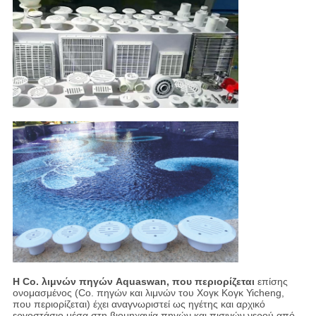
Η Co. λιμνών πηγών Aquaswan, που περιορίζεται
επίσης
ονομασμένος (Co. πηγών και λιμνών του Χογκ Κογκ Yicheng,
που περιορίζεται) έχει αναγνωριστεί ως ηγέτης και αρχικό
εργοστάσιο μέσα στη βιομηχανία πηγών και πισινών νερού από