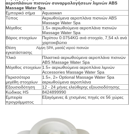
αεροπλάνων
πισινών συναρμολογήσεων λιμνών ABS
Massage Water Spa
Εμπορικό σήμα
Aquaswan
Τύπος
Αεριωθούμενα αεροπλάνα πισινών ABS
Massage Water Spa
Μέγεθος
1.5»
αεριωθούμενα αεροπλάνα πισινών
Massage Water Spa
Βάρος στοιχείων
Περίπου 0.0754KG ανά στοιχείο, 7,54 κλ ανά
χαρτοκιβώτιο
Θέση
Λίμνη SPA, μασάζ νερού πισινών
εγκατάστασης
Υλικό
Πλαστικά
αεριωθούμενα αεροπλάνα πισινών
ABS Massage Water Spa
Μέγεθος στοιχείων
1.5»
αεριωθούμενα αεροπλάνα
λιμνών
Accessories
Massage Water Spa
Περισσότερα
1.5», 2» Optional
Massage Water Spa
μεγέθη στοιχείων
αεριωθούμενα αεροπλάνα
Εξουσιοδότηση
12 - 24 μήνες ελεύθερης εξουσιοδότησης
Κώδικας HS
8424899990
Εμπειρία
Εξαγόμενες & χτισμένες πηγές σε 56 χώρες
προγράμματος