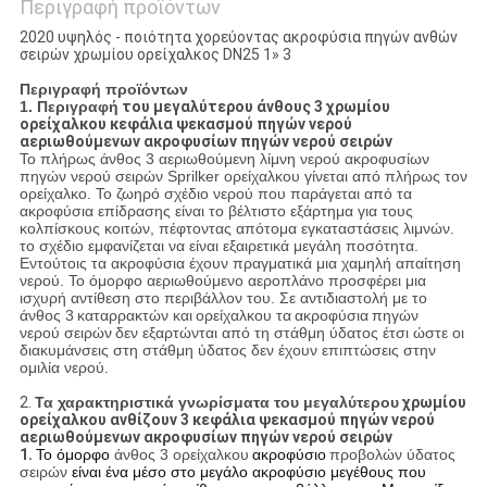
Περιγραφή προϊόντων
2020 υψηλός - ποιότητα χορεύοντας ακροφύσια πηγών ανθών
σειρών χρωμίου ορείχαλκος DN25 1» 3
Περιγραφή προϊόντων
1. Περιγραφή
του μεγαλύτερου άνθους 3 χρωμίου
ορείχαλκου κεφάλια ψεκασμού πηγών νερού
αεριωθούμενων ακροφυσίων πηγών νερού σειρών
Το πλήρως άνθος 3 αεριωθούμενη λίμνη νερού ακροφυσίων
πηγών νερού σειρών Sprilker ορείχαλκου γίνεται από πλήρως τον
ορείχαλκο. Το ζωηρό σχέδιο νερού που παράγεται από τα
ακροφύσια επίδρασης είναι το βέλτιστο εξάρτημα για τους
κολπίσκους κοιτών, πέφτοντας απότομα εγκαταστάσεις λιμνών.
το σχέδιο εμφανίζεται να είναι εξαιρετικά μεγάλη ποσότητα.
Εντούτοις τα ακροφύσια έχουν πραγματικά μια χαμηλή απαίτηση
νερού. Το όμορφο αεριωθούμενο αεροπλάνο προσφέρει μια
ισχυρή αντίθεση στο περιβάλλον του. Σε αντιδιαστολή με το
άνθος 3
καταρρακτών και
ορείχαλκου τα
ακροφύσια
πηγών
νερού σειρών
δεν εξαρτώνται από τη στάθμη ύδατος έτσι ώστε οι
διακυμάνσεις στη στάθμη ύδατος δεν έχουν επιπτώσεις στην
ομιλία νερού.
2.
Τα χαρακτηριστικά γνωρίσματα του μεγαλύτερου
χρωμίου
ορείχαλκου ανθίζουν 3 κεφάλια ψεκασμού πηγών νερού
αεριωθούμενων ακροφυσίων πηγών νερού σειρών
1.
Το όμορφο
άνθος 3 ορείχαλκου
ακροφύσιο
προβολών ύδατος
σειρών
είναι ένα μέσο στο μεγάλο ακροφύσιο μεγέθους που