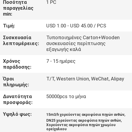
Ποσότητα
1 PC
ΈΛΕΓΧΟΣ
παραγγελίας
min:
ΜΑΣ
Τιμή:
USD 1.00 - USD 45.00 / PCS
ΕΛΆΤΕ
Συσκευασία
Τυποποιημένες Carton+Wooden
ΣΕ
λεπτομέρειες:
συσκευασίες περίπτωσης
εξαγωγής καλά
ΕΠΑΦΉ
Χρόνος
7 - 15 ημέρες
ΜΕ
παράδοσης:
Όροι
T/T, Western Union, WeChat, Alipay
ΖΗΤΉΣΤΕ
πληρωμής:
ΈΝΑ
Δυνατότητα
50000pcs το μήνα
ΑΠΌΣΠΑΣΜΑ
προσφοράς:
Υψηλό φως:
,
15m3/h χορεύοντας ακροφύσια πηγών ανθών
NEWS
,
DN25 χορεύοντας ακροφύσια πηγών ανθών
Χορεύοντας ακροφύσια πηγών χρωμίου
ορείχαλκου