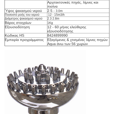
Αρχιτεκτονικές πηγές, λίμνες και
πισίνα
Ύψος ψεκασμού νερού
2.5 -
3.0m
Ποσοστό ροής του νερού
12 - 15m3/h
Διάμετρος ψεκασμού νερού
2.3 2.8m
Βάρος στοιχείων
1Kg
Εξουσιοδότηση
12 - 60 μήνες ελεύθερης
εξουσιοδότησης
Κώδικας HS
8424899990
Εμπειρία προγράμματος
Εξαγόμενες & χτισμένες λίμνες πηγών
Aqua άνω των 56 χωρών