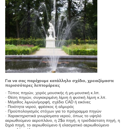
Για να σας παρέχουμε κατάλληλο σχέδιο, χρειαζόμαστε
περισσότερες λεπτομέρειες
· Τύπος πηγών, χορός μουσικής ή μη-μουσική κ.λπ.
· Θέση πηγών, συγκεκριμένη λίμνη ή φυσική λίμνη κ.λπ.
· Μέγεθος λιμνών/μορφή, σχέδιο CAD ή εικόνες
· Ποιότητα νερού, φρέσκος ή αλμυρός
· Προϋπολογισμός στόχων για το πρόγραμμα πηγών
· Χαρακτηριστικά γνωρίσματα νερού, όπως το υψηλό
αεριωθούμενο αεροπλάνο, η 2$α πηγή, η τρισδιάστατη πηγή, η
ξηρά πηγή, το αεριωθούμενο ή ελασματικό αεριωθούμενο