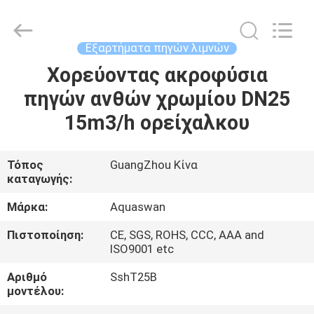
2026
aquaswan
water
co,.ltd.
All
Εξαρτήματα πηγών λιμνών
Rights
Reserved.
Χορεύοντας ακροφύσια
ΣΠΊΤΙ
πηγών ανθών χρωμίου DN25
ΠΡΟΪΌΝΤΑ
15m3/h ορείχαλκου
ΠΕΡΊΠΟΥ
Τόπος
GuangZhou Κίνα
καταγωγής:
ΕΜΕΊΣ
Μάρκα:
Aquaswan
ΓΎΡΟΣ
Πιστοποίηση:
CE, SGS, ROHS, CCC, AAA and
ISO9001 etc
ΕΡΓΟΣΤΑΣΊΩΝ
Αριθμό
SshT25B
μοντέλου:
ΠΟΙΟΤΙΚΌΣ