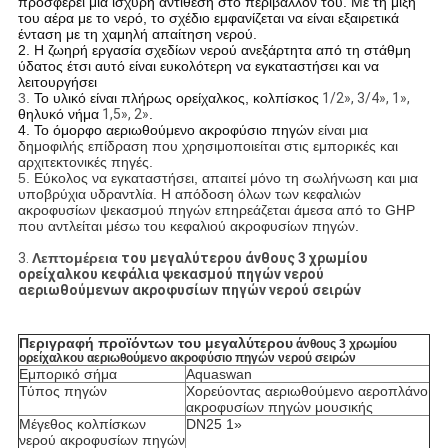
προσφέρει μια ισχυρή αντίθεση στο περιβάλλον του. Με τη μίξη
του αέρα με το νερό, το σχέδιο εμφανίζεται να είναι εξαιρετικά
ένταση με τη χαμηλή απαίτηση νερού.
2. Η ζωηρή εργασία σχεδίων νερού ανεξάρτητα από τη στάθμη
ύδατος έτσι αυτό είναι ευκολότερη να εγκαταστήσει και να
λειτουργήσει
3.
Το υλικό είναι πλήρως ορείχαλκος, κολπίσκος
1/2», 3/4», 1»,
θηλυκό νήμα
1,5», 2»
.
4. Το όμορφο αεριωθούμενο ακροφύσιο πηγών
είναι μια
δημοφιλής επίδραση που χρησιμοποιείται στις εμπορικές και
αρχιτεκτονικές πηγές.
5.
Εύκολος να εγκαταστήσει, απαιτεί μόνο τη σωλήνωση και μια
υποβρύχια υδραντλία. Η απόδοση όλων των κεφαλιών
ακροφυσίων ψεκασμού πηγών επηρεάζεται άμεσα από το GHP
που αντλείται μέσω του κεφαλιού ακροφυσίων πηγών.
3.
Λεπτομέρεια
του μεγαλύτερου άνθους 3 χρωμίου
ορείχαλκου κεφάλια ψεκασμού πηγών νερού
αεριωθούμενων ακροφυσίων πηγών νερού σειρών
Περιγραφή προϊόντων του μεγαλύτερου
άνθους 3 χρωμίου
ορείχαλκου αεριωθούμενο ακροφύσιο πηγών νερού σειρών
Εμπορικό σήμα
Aquaswan
Τύπος πηγών
Χορεύοντας αεριωθούμενο αεροπλάνο
ακροφυσίων πηγών μουσικής
Μέγεθος κολπίσκων
DN25 1»
νερού ακροφυσίων πηγών