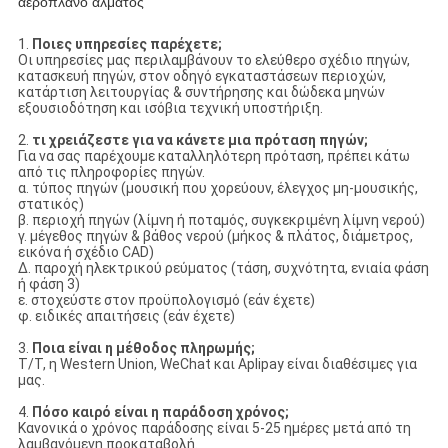
αεροπλάνο άλματος
1.
Ποιες υπηρεσίες παρέχετε;
Οι υπηρεσίες μας περιλαμβάνουν το ελεύθερο σχέδιο πηγών,
κατασκευή πηγών, στον οδηγό εγκαταστάσεων περιοχών,
κατάρτιση λειτουργίας & συντήρησης και δώδεκα μηνών
εξουσιοδότηση και ισόβια τεχνική υποστήριξη.
2.
τι χρειάζεστε για να κάνετε μια πρόταση πηγών;
Για να σας παρέχουμε καταλληλότερη πρόταση, πρέπει κάτω
από τις πληροφορίες πηγών.
α. τύπος πηγών (μουσική που χορεύουν, έλεγχος μη-μουσικής,
στατικός)
β. περιοχή πηγών (λίμνη ή ποταμός, συγκεκριμένη λίμνη νερού)
γ. μέγεθος πηγών & βάθος νερού (μήκος & πλάτος, διάμετρος,
εικόνα ή σχέδιο CAD)
Δ. παροχή ηλεκτρικού ρεύματος (τάση, συχνότητα, ενιαία φάση
ή φάση 3)
ε. στοχεύστε στον προϋπολογισμό (εάν έχετε)
φ. ειδικές απαιτήσεις (εάν έχετε)
3.
Ποια είναι η μέθοδος πληρωμής;
T/T, η Western Union, WeChat και Aplipay είναι διαθέσιμες για
μας.
4.
Πόσο καιρό είναι η παράδοση χρόνος;
Κανονικά ο χρόνος παράδοσης είναι 5-25 ημέρες μετά από τη
λαμβανόμενη προκαταβολή.