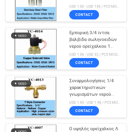
SITEMAP
USD 1.00 - USD 138 / PCS MOQ:PC 1
CONTACT
18
PRIVACY
Μουσικό
Εμπορική 3/4 ίντσα
POLICY
βαλβίδα σωληνοειδών
πρόγραμμα πηγών
νερού ορείχαλκου 1
ίντσας
USD 1.00 - USD 32 / PCS MOQ:PC 1
CONTACT
Συναρμολογήσεις 1/4
20
χαρακτηριστικών
Αεριωθούμενο
γνωρισμάτων νερού
υδρονέφωσης»
USD 1.00 - USD 1.98 / PCS MOQ:PC 1
αεροπλάνο
συνδετήρας ορείχαλκου
CONTACT
Τ
καταρρακτών
Ο υψηλός ορείχαλκος Λ