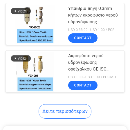
Υπαίθρια πηγή 0.3mm
26
κήπων ακροφύσιο νερού
Φω'τα των
υδρονέφωσης
USD 0.88.00 - USD 1.00 / PCS MOQ:PC 1
αδιάβροχων
CONTACT
υποβρύχιων
οδηγήσεων
Ακροφύσιο νερού
υδρονέφωσης
ορείχαλκου CE ISO
46
80Cc/Min 0.2mm
USD 1.00 - USD 1.38 / PCS MOQ:PC 1
Εμπορικά
CONTACT
εξαρτήματα
πισινών
Δείτε περισσότερων