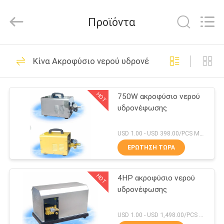
2026
aquaswan
water
Προϊόντα
co,.ltd.
All
Rights
Reserved.
ΣΠΊΤΙ
123
Κίνα Ακροφύσιο νερού υδρονέφωσης
Εξαρτήματα πηγών
ΠΡΟΪΌΝΤΑ
λιμνών
HOT
750W ακροφύσιο νερού
υδρονέφωσης
ΠΕΡΊΠΟΥ
ΕΜΕΊΣ
USD 1.00 - USD 398.00/PCS MOQ:PC 1
ΕΡΏΤΗΣΗ ΤΏΡΑ
274
ΓΎΡΟΣ
Χορεύοντας
HOT
4HP ακροφύσιο νερού
ΕΡΓΟΣΤΑΣΊΩΝ
υδρονέφωσης
ακροφύσια πηγών
ΠΟΙΟΤΙΚΌΣ
USD 1.00 - USD 1,498.00/PCS MOQ:PC 1