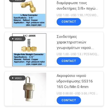
ανοξείδωτου
διαμόρφωσε τους
συνδετήρες 3/8» πηγών
19
νερού
USD 1.00 - USD 1.98 / PCS MOQ:PC 1
Σκάλα πισινών
CONTACT
ανοξείδωτου
Συνδετήρες
χαρακτηριστικών
γνωρισμάτων νερού
υψηλού ορείχαλκου Ф9.5
USD 1.00 - USD 1.8 / PCS MOQ:PC 1
CONTACT
26
Εμπορικά φίλτρα
Ακροφύσιο νερού
υδρονέφωσης SS316
άμμου πισινών
165 Cc/Min 0.4mm
USD 0.88.00 - USD 3.00 / PCS MOQ:PC 1
CONTACT