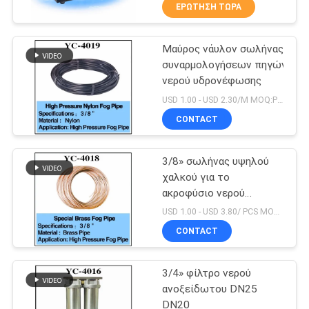
ΈΛΕΓΧΟΣ
ΕΡΏΤΗΣΗ ΤΏΡΑ
Μαύρος νάυλον σωλήνας
ΜΑΣ
30
συναρμολογήσεων πηγών
ΕΛΆΤΕ
νερού υδρονέφωσης
Ελασματικό
ΣΕ
USD 1.00 - USD 2.30/M MOQ:PC 1
ακροφύσιο πηγών
ΕΠΑΦΉ
CONTACT
ΜΕ
3/8» σωλήνας υψηλού
χαλκού για το
ΖΗΤΉΣΤΕ
ακροφύσιο νερού
24
υδρονέφωσης
ΈΝΑ
USD 1.00 - USD 3.80/ PCS MOQ:PC 1
Ακροφύσιο νερού
CONTACT
ΑΠΌΣΠΑΣΜΑ
υδρονέφωσης
3/4» φίλτρο νερού
NEWS
ανοξείδωτου DN25
DN20