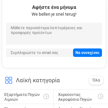
9
Αφήστε ένα μήνυμα
Εξαρτήματα
We bellen je snel terug!
εξοπλισμού
ανταγωνισμού
πισινών
11
Καθαρίζοντας
εξάρτηση πισινών
Λαϊκή κατηγορία
Όλα
Εξαρτήματα Πηγών 
Χορεύοντας 
Λιμνών
Ακροφύσια Πηγών
7