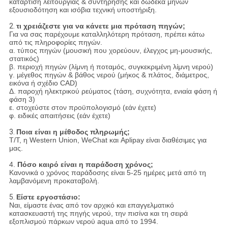
κατάρτιση λειτουργίας & συντήρησης και δώδεκα μηνών
εξουσιοδότηση και ισόβια τεχνική υποστήριξη.
2.
τι χρειάζεστε για να κάνετε μια πρόταση πηγών;
Για να σας παρέχουμε καταλληλότερη πρόταση, πρέπει κάτω
από τις πληροφορίες πηγών.
α. τύπος πηγών (μουσική που χορεύουν, έλεγχος μη-μουσικής,
στατικός)
β. περιοχή πηγών (λίμνη ή ποταμός, συγκεκριμένη λίμνη νερού)
γ. μέγεθος πηγών & βάθος νερού (μήκος & πλάτος, διάμετρος,
εικόνα ή σχέδιο CAD)
Δ. παροχή ηλεκτρικού ρεύματος (τάση, συχνότητα, ενιαία φάση ή
φάση 3)
ε. στοχεύστε στον προϋπολογισμό (εάν έχετε)
φ. ειδικές απαιτήσεις (εάν έχετε)
3.
Ποια είναι η μέθοδος πληρωμής;
T/T, η Western Union, WeChat και Aplipay είναι διαθέσιμες για
μας.
4.
Πόσο καιρό είναι η παράδοση χρόνος;
Κανονικά ο χρόνος παράδοσης είναι 5-25 ημέρες μετά από τη
λαμβανόμενη προκαταβολή.
5.
Είστε εργοστάσιο:
Ναι,
είμαστε ένας από τον αρχικό και επαγγελματικό
κατασκευαστή της πηγής νερού, την πισίνα και τη σειρά
εξοπλισμού πάρκων νερού aqua από το 1994.