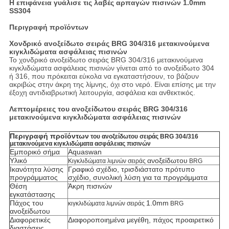
Η επιφάνεια γυάλισε τις λαβές αρπαγών πισινών 1.0mm
SS304
Περιγραφή προϊόντων
Χονδρικό ανοξείδωτο σειράς BRG 304/316 μετακινούμενα
κιγκλιδώματα ασφάλειας πισινών
Το χονδρικό ανοξείδωτο σειράς BRG 304/316 μετακινούμενα
κιγκλιδώματα ασφάλειας πισινών
γίνεται από το ανοξείδωτο 304
ή 316, που πρόκειται
εύκολα να εγκαταστήσουν, το βάζουν
ακριβώς στην άκρη της λίμνης, όχι στο νερό. Είναι επίσης με την
έξοχη αντιδιαβρωτική λειτουργία, ασφάλεια και ανθεκτικός.
Λεπτομέρειες
του ανοξείδωτου σειράς BRG 304/316
μετακινούμενα κιγκλιδώματα ασφάλειας πισινών
Περιγραφή προϊόντων
του ανοξείδωτου σειράς BRG 304/316
μετακινούμενα κιγκλιδώματα ασφάλειας πισινών
Εμπορικό σήμα
Aquaswan
Υλικό
ανοξείδωτου
Κιγκλιδώματα λιμνών σειράς
BRG
Ικανότητα λύσης
Γραφικό σχέδιο, τρισδιάστατο πρότυπο
προγράμματος
σχέδιο, συνολική λύση για τα προγράμματα
Θέση
Άκρη πισινών
εγκατάστασης
Πάχος του
1.0mm
κιγκλιδώματα λιμνών σειράς
BRG
ανοξείδωτου
Διαφορετικές
Διαφοροποιημένα μεγέθη, πάχος προαιρετικό
διαστάσεις