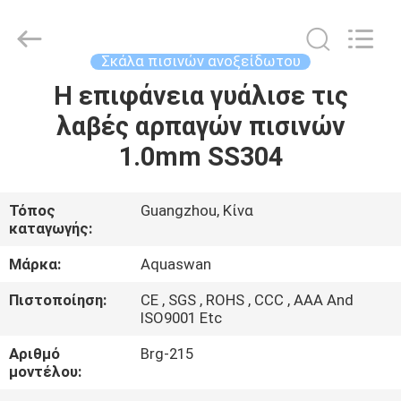
2026
aquaswan
water
co,.ltd.
All
Σκάλα πισινών ανοξείδωτου
Rights
Reserved.
Η επιφάνεια γυάλισε τις
ΣΠΊΤΙ
λαβές αρπαγών πισινών
ΠΡΟΪΌΝΤΑ
1.0mm SS304
ΠΕΡΊΠΟΥ
Τόπος
Guangzhou, Κίνα
καταγωγής:
ΕΜΕΊΣ
Μάρκα:
Aquaswan
ΓΎΡΟΣ
Πιστοποίηση:
CE , SGS , ROHS , CCC , AAA And
ISO9001 Etc
ΕΡΓΟΣΤΑΣΊΩΝ
Αριθμό
Brg-215
μοντέλου:
ΠΟΙΟΤΙΚΌΣ