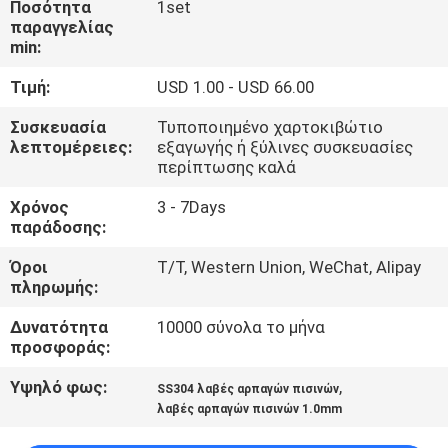
Ποσότητα
1set
ΈΛΕΓΧΟΣ
παραγγελίας
min:
ΜΑΣ
Τιμή:
USD 1.00 - USD 66.00
ΕΛΆΤΕ
Συσκευασία
Τυποποιημένο χαρτοκιβώτιο
ΣΕ
λεπτομέρειες:
εξαγωγής ή ξύλινες συσκευασίες
περίπτωσης καλά
ΕΠΑΦΉ
Χρόνος
3 - 7Days
ΜΕ
παράδοσης:
Όροι
T/T, Western Union, WeChat, Alipay
ΖΗΤΉΣΤΕ
πληρωμής:
ΈΝΑ
Δυνατότητα
10000 σύνολα το μήνα
ΑΠΌΣΠΑΣΜΑ
προσφοράς:
Υψηλό φως:
,
SS304 λαβές αρπαγών πισινών
NEWS
λαβές αρπαγών πισινών 1.0mm