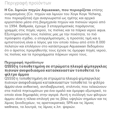
Περιγραφή προϊόντων
Η Co. λιμνών πηγών Aquaswan, που περιορίζεται
επίσης
ονομασμένος (Co. πηγών και λιμνών του Χογκ Κογκ Yicheng,
που περιορίζεται) έχει αναγνωριστεί ως ηγέτης και αρχικό
εργοστάσιο μέσα στη βιομηχανία πηγών και πισινών νερού από
το 1994. Βαθμιαία, έχουμε 3 επαγγελματικές παράγοντας
γραμμές στις πηγές νερού, τις πισίνες και τα πάρκα νερού aqua.
Εξυπηρετώντας τους πελάτες μας με την ποιότητα, το πιό
πρόσφατο σχέδιο, ο επαγγελματισμός, η προσιτές τιμή και η
εμπιστοσύνη είναι ο λόγος για τον οποίο πάνω από σπίτι 8.000
πελατών και επιλέγουν στο κατάστρωμα Aquaswan δεδομένου
ότι ο άριστος προμηθευτής τους έχτισε τις όμορφα πηγές νερού,
τις πισίνες και τα προγράμματα πάρκων νερού τους.
Περιγραφή προϊόντων
QS550 η τοποθετημένη σε στρώματα πλευρά φίμπεργκλας
πισινών ανεφοδιασμού κατασκευαστών τοποθετεί το
φίλτρο άμμου
QS550 η τοποθετημένη σε στρώματα πλευρά φίμπεργκλας
πισινών ανεφοδιασμού κατασκευαστών τοποθετεί το φίλτρο
άμμου
είναι ανθεκτική, αντιδιαβρωτική, στιλπνός που τελειώνουν
στα παλτά πηκτωμάτων για ένα ομαλό και όμορφο εξωτερικό, το
οποίο είναι δημοφιλές στην αγορά. Αυτή η συλλογή των φίλτρων
άμμου είναι η τέλεια επιλογή για τις βίλες υψηλών σημείων και τις
λίμνες ξενοδοχείων, τις αριστοκρατικές SPA και τις λίμνες
wellness, τα λουτρά, τις λίμνες κ.λπ. ψαριών.