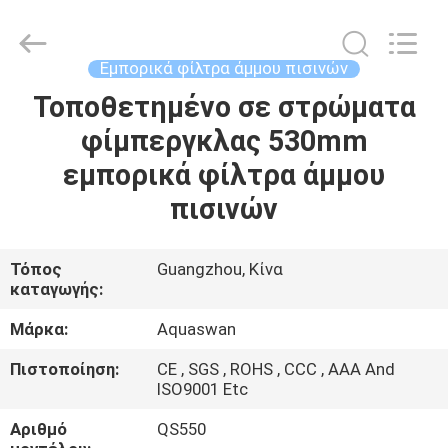
2026
aquaswan
water
co,.ltd.
All
Εμπορικά φίλτρα άμμου πισινών
Rights
Reserved.
Τοποθετημένο σε στρώματα
ΣΠΊΤΙ
φίμπεργκλας 530mm
ΠΡΟΪΌΝΤΑ
εμπορικά φίλτρα άμμου
πισινών
ΠΕΡΊΠΟΥ
ΕΜΕΊΣ
Τόπος
Guangzhou, Κίνα
καταγωγής:
ΓΎΡΟΣ
Μάρκα:
Aquaswan
ΕΡΓΟΣΤΑΣΊΩΝ
Πιστοποίηση:
CE , SGS , ROHS , CCC , AAA And
ISO9001 Etc
ΠΟΙΟΤΙΚΌΣ
Αριθμό
QS550