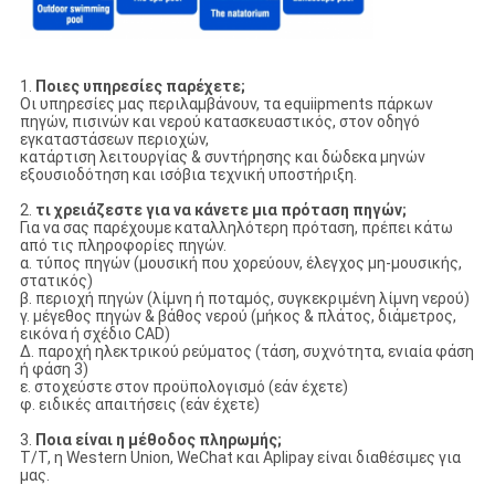
1.
Ποιες υπηρεσίες παρέχετε;
Οι υπηρεσίες μας περιλαμβάνουν, τα equiipments πάρκων
πηγών, πισινών και νερού κατασκευαστικός, στον οδηγό
εγκαταστάσεων περιοχών,
κατάρτιση λειτουργίας & συντήρησης και δώδεκα μηνών
εξουσιοδότηση και ισόβια τεχνική υποστήριξη.
2.
τι χρειάζεστε για να κάνετε μια πρόταση πηγών;
Για να σας παρέχουμε καταλληλότερη πρόταση, πρέπει κάτω
από τις πληροφορίες πηγών.
α. τύπος πηγών (μουσική που χορεύουν, έλεγχος μη-μουσικής,
στατικός)
β. περιοχή πηγών (λίμνη ή ποταμός, συγκεκριμένη λίμνη νερού)
γ. μέγεθος πηγών & βάθος νερού (μήκος & πλάτος, διάμετρος,
εικόνα ή σχέδιο CAD)
Δ. παροχή ηλεκτρικού ρεύματος (τάση, συχνότητα, ενιαία φάση
ή φάση 3)
ε. στοχεύστε στον προϋπολογισμό (εάν έχετε)
φ. ειδικές απαιτήσεις (εάν έχετε)
3.
Ποια είναι η μέθοδος πληρωμής;
T/T, η Western Union, WeChat και Aplipay είναι διαθέσιμες για
μας.