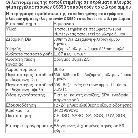
Οι λεπτομέρειες
της
τοποθετημένης σε στρώματα πλευράς
φίμπεργκλας πισινών QS550 τοποθετούν το φίλτρο άμμου
Η περιγραφή προϊόντων
της
τοποθετημένης σε στρώματα
πλευράς φίμπεργκλας πισινών QS550 τοποθετεί το φίλτρο άμμου
Εμπορικό σήμα
Aquaswan
Υλικό
Η τοποθετημένη σε στρώματα πλευρά
φίμπεργκλας τοποθετεί το φίλτρο άμμου
Δεξαμενή Dia.
530mm Dia. Δεξαμενή φίλτρων άμμου
λιμνών
Υψηλός
δεξαμενή φίλτρων άμμου 835mm υψηλή
Ανώτατο ποσοστό ροής
1167
IPM, 10m3/h
Ανώτατη πίεση
φραγμός 36psi/2,5
εργασίας
Άμμος πυριτίου
88KG
Περισσότερος τοποθετεί
530 - 835mm Dia. Δεξαμενές φίλτρων άμμου
σε δεξαμενή Dia.
λιμνών
Περισσότερος τοποθετεί
835 - δεξαμενές φίλτρων άμμου 1110mm
σε δεξαμενή υψηλό
υψηλές
Θέση εγκατάστασης
Πισίνες, καυτές ανοίξεις, SPA, ενυδρεία,
πάρκα νερού
Εξουσιοδότηση
24 μήνες ελεύθερης εξουσιοδότησης
12 -
Κώδικας HS
8421999090
Πιστοποίηση
CE, ISO, SASO, SA, SGS, TUV, SGS,
BV
Εμπειρία προγράμματος
Εξαγόμενες & χτισμένες πηγές σε 56
χώρες