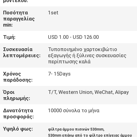
μοντέλου:
ΈΛΕΓΧΟΣ
Ποσότητα
1set
παραγγελίας
ΜΑΣ
min:
ΕΛΆΤΕ
Τιμή:
USD 1.00 - USD 126.00
ΣΕ
Συσκευασία
Τυποποιημένο χαρτοκιβώτιο
ΕΠΑΦΉ
λεπτομέρειες:
εξαγωγής ή ξύλινες συσκευασίες
περίπτωσης καλά
ΜΕ
Χρόνος
7- 15Days
παράδοσης:
ΖΗΤΉΣΤΕ
Όροι
T/T, Western Union, WeChat, Alipay
ΈΝΑ
πληρωμής:
ΑΠΌΣΠΑΣΜΑ
Δυνατότητα
10000 σύνολα το μήνα
προσφοράς:
NEWS
Υψηλό φως:
,
φίλτρα άμμου πισινών 530mm
530mm επάνω από το φίλτρο επίγειας άμμου