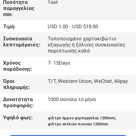
Ποσότητα
1set
ΈΛΕΓΧΟΣ
παραγγελίας
min:
ΜΑΣ
Τιμή:
USD 1.00 - USD 518.00
ΕΛΆΤΕ
Συσκευασία
Τυποποιημένο χαρτοκιβώτιο
ΣΕ
λεπτομέρειες:
εξαγωγής ή ξύλινες συσκευασίες
περίπτωσης καλά
ΕΠΑΦΉ
Χρόνος
7- 15Days
ΜΕ
παράδοσης:
Όροι
T/T, Western Union, WeChat, Alipay
ΖΗΤΉΣΤΕ
πληρωμής:
ΈΝΑ
Δυνατότητα
1000 σύνολα το μήνα
ΑΠΌΣΠΑΣΜΑ
προσφοράς:
Υψηλό φως:
,
φίλτρο άμμου φίμπεργκλας 1200mm
NEWS
φίλτρο αντλιών πισινών 1200mm