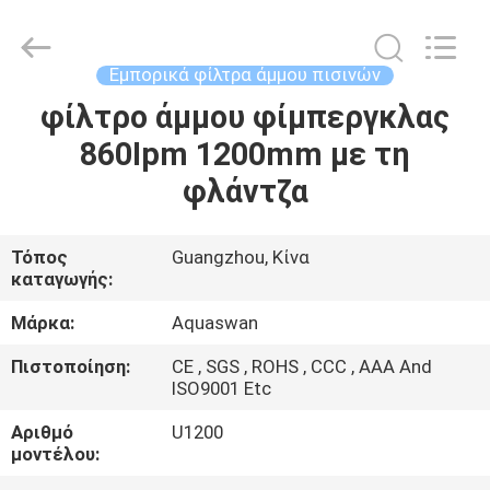
2026
aquaswan
water
co,.ltd.
All
Εμπορικά φίλτρα άμμου πισινών
Rights
Reserved.
φίλτρο άμμου φίμπεργκλας
ΣΠΊΤΙ
860Ipm 1200mm με τη
ΠΡΟΪΌΝΤΑ
φλάντζα
ΠΕΡΊΠΟΥ
Τόπος
Guangzhou, Κίνα
καταγωγής:
ΕΜΕΊΣ
Μάρκα:
Aquaswan
ΓΎΡΟΣ
Πιστοποίηση:
CE , SGS , ROHS , CCC , AAA And
ISO9001 Etc
ΕΡΓΟΣΤΑΣΊΩΝ
Αριθμό
U1200
μοντέλου:
ΠΟΙΟΤΙΚΌΣ