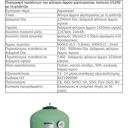
Περιγραφή προϊόντων του φίλτρου άμμου φίμπεργκλας πισινών U1200
με τη φλάντζα
Εμπορικό σήμα
Aquaswan
Υλικό
Φίλτρο άμμου φίμπεργκλας με τη φλάντζα
Δεξαμενή Dia.
1200mm Dia. Δεξαμενή φίλτρων άμμου
λιμνών
Υψηλός
δεξαμενή φίλτρων άμμου 1450mm υψηλή
Ανώτατο ποσοστό ροής
1167Ipm, 10m3/h
Ανώτατη πίεση εργασίας
φραγμός 36psi/2,5 ή 56psi (φραγμός 4,0)
προαιρετικός
Άμμος πυριτίου
900KG (0,5 - 0.8mm), 300KG (1 - 2mm)
Περισσότερος τοποθετεί σε
1200 -
3000mm Dia. Δεξαμενές φίλτρων
δεξαμενή Dia.
άμμου λιμνών
Περισσότερος τοποθετεί σε
1450 -
δεξαμενές φίλτρων άμμου 3230mm
δεξαμενή υψηλό
υψηλές
Θέση εγκατάστασης
Πισίνες, καυτές ανοίξεις, SPA, ενυδρεία,
πάρκα νερού
Εξουσιοδότηση
12 -
24 μήνες ελεύθερης εξουσιοδότησης
Κώδικας HS
8421999090
Πιστοποίηση
CE, ISO, SASO, SA, SGS, TUV, SGS, BV
Εμπειρία προγράμματος
Εξαγόμενες & χτισμένες πηγές σε 56
χώρες