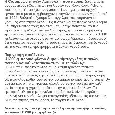
Η Co. λιμνών πηγών Aquaswan, που περιορίζεται
επίσης
ονομασμένος (Co. πηγών και λιμνών του Χογκ Κογκ Yicheng,
που περιορίζεται) έχει αναγνωριστεί ως ηγέτης και αρχικό
εργοστάσιο μέσα στη βιομηχανία πηγών και πισινών νερού από
το 1994. Βαθμιαία, έχουμε 3 επαγγελματικές παράγοντας
γραμμές στις πηγές νερού, τις πισίνες και τα πάρκα νερού aqua.
Εξυπηρετώντας τους πελάτες μας με την ποιότητα, το πιό
πρόσφατο σχέδιο, ο επαγγελματισμός, η προσιτές τιμή και η
εμπιστοσύνη είναι ο λόγος για τον οποίο πάνω από σπίτι 8.000
πελατών και επιλέγουν στο κατάστρωμα Aquaswan δεδομένου
ότι ο άριστος προμηθευτής τους έχτισε τις όμορφα πηγές νερού,
τις πισίνες και τα προγράμματα πάρκων νερού τους.
Περιγραφή προϊόντων
U1200 εμπορικό φίλτρο άμμου φίμπεργκλας πισινών
ανεφοδιασμού κατασκευαστών με τη φλάντζα
U1200 το εμπορικό φίλτρο άμμου φίμπεργκλας πισινών
ανεφοδιασμού κατασκευαστών με τη φλάντζα αποτελείται από
υψηλό - το ποιοτικές φίμπεργκλας και η ρητίνη, η άνεμος δομή
φίμπεργκλας καθιστούν το φίλτρο άμμου ισχυρότερο, υπάρχει UV
ανθεκτικός στην επιφάνεια, ολόκληρο το φίλτρο έχει την καλή
αντίσταση στη χημική ουσία και την προστασία ήλιων. Το
εμπορικό φίλτρο φίμπεργκλας σειράς του U είναι η πρώτη
επιλογή για τον εξοπλισμό κατεργασίας ύδατος στις πισίνες, τις
SPA, τις πηγές, τα ενυδρεία, τα πάρκα κ.λπ. νερού.
Λεπτομέρειες του εμπορικού φίλτρου άμμου φίμπεργκλας
πισινών U1200 με τη φλάντζα