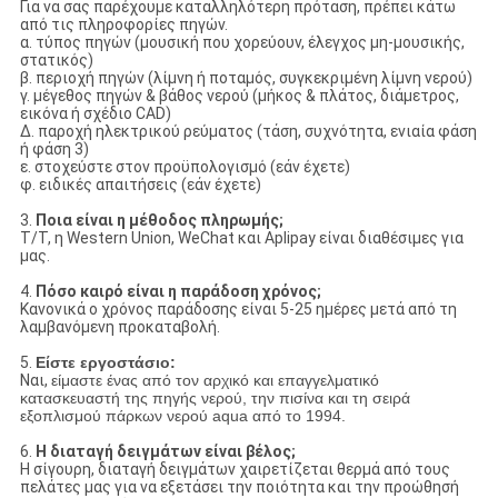
Για να σας παρέχουμε καταλληλότερη πρόταση, πρέπει κάτω
από τις πληροφορίες πηγών.
α. τύπος πηγών (μουσική που χορεύουν, έλεγχος μη-μουσικής,
στατικός)
β. περιοχή πηγών (λίμνη ή ποταμός, συγκεκριμένη λίμνη νερού)
γ. μέγεθος πηγών & βάθος νερού (μήκος & πλάτος, διάμετρος,
εικόνα ή σχέδιο CAD)
Δ. παροχή ηλεκτρικού ρεύματος (τάση, συχνότητα, ενιαία φάση
ή φάση 3)
ε. στοχεύστε στον προϋπολογισμό (εάν έχετε)
φ. ειδικές απαιτήσεις (εάν έχετε)
3.
Ποια είναι η μέθοδος πληρωμής;
T/T, η Western Union, WeChat και Aplipay είναι διαθέσιμες για
μας.
4.
Πόσο καιρό είναι η παράδοση χρόνος;
Κανονικά ο χρόνος παράδοσης είναι 5-25 ημέρες μετά από τη
λαμβανόμενη προκαταβολή.
5.
Είστε εργοστάσιο:
Ναι,
είμαστε ένας από τον αρχικό και επαγγελματικό
κατασκευαστή της πηγής νερού, την πισίνα και τη σειρά
εξοπλισμού πάρκων νερού aqua από το 1994.
6.
Η διαταγή δειγμάτων είναι βέλος;
Η σίγουρη, διαταγή δειγμάτων χαιρετίζεται θερμά από τους
πελάτες μας για να εξετάσει την ποιότητα και την προώθησή