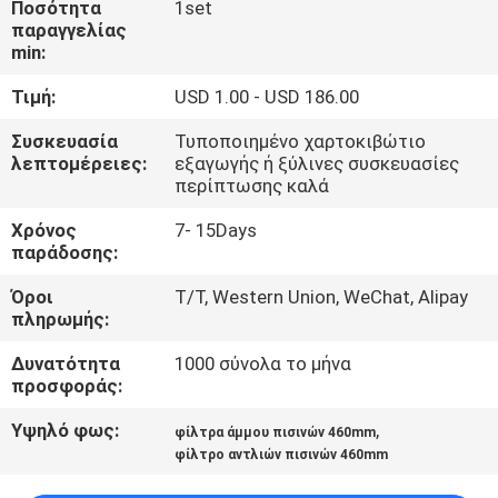
Ποσότητα
1set
ΈΛΕΓΧΟΣ
παραγγελίας
min:
ΜΑΣ
Τιμή:
USD 1.00 - USD 186.00
ΕΛΆΤΕ
Συσκευασία
Τυποποιημένο χαρτοκιβώτιο
ΣΕ
λεπτομέρειες:
εξαγωγής ή ξύλινες συσκευασίες
περίπτωσης καλά
ΕΠΑΦΉ
Χρόνος
7- 15Days
ΜΕ
παράδοσης:
Όροι
T/T, Western Union, WeChat, Alipay
ΖΗΤΉΣΤΕ
πληρωμής:
ΈΝΑ
Δυνατότητα
1000 σύνολα το μήνα
ΑΠΌΣΠΑΣΜΑ
προσφοράς:
Υψηλό φως:
,
φίλτρα άμμου πισινών 460mm
NEWS
φίλτρο αντλιών πισινών 460mm