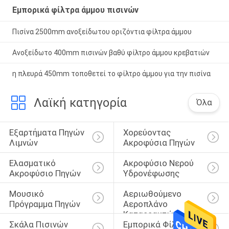
Εμπορικά φίλτρα άμμου πισινών
Πισίνα 2500mm ανοξείδωτου οριζόντια φίλτρα άμμου
Ανοξείδωτο 400mm πισινών βαθύ φίλτρο άμμου κρεβατιών
η πλευρά 450mm τοποθετεί το φίλτρο άμμου για την πισίνα
Λαϊκή κατηγορία
Όλα
Εξαρτήματα Πηγών 
Χορεύοντας 
Λιμνών
Ακροφύσια Πηγών
Ελασματικό 
Ακροφύσιο Νερού 
Ακροφύσιο Πηγών
Υδρονέφωσης
Μουσικό 
Αεριωθούμενο 
Πρόγραμμα Πηγών
Αεροπλάνο 
Καταρρακτών 
Σκάλα Πισινών 
Εμπορικά Φίλτρα 
Ανοξείδωτου