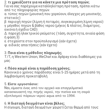
2.
τι χρειάζεστε για να κάνετε μια πρόταση πηγών;
Για να σας παρέχουμε καταλληλότερη πρόταση, πρέπει κάτω
από τις πληροφορίες πηγών.
α. τύπος πηγών (μουσική που χορεύουν, έλεγχος μη-μουσικής,
στατικός)
β. περιοχή πηγών (λίμνη ή ποταμός, συγκεκριμένη λίμνη νερού)
γ. μέγεθος πηγών & βάθος νερού (μήκος & πλάτος, διάμετρος,
εικόνα ή σχέδιο CAD)
Δ. παροχή ηλεκτρικού ρεύματος (τάση, συχνότητα, ενιαία φάση
ή φάση 3)
ε. στοχεύστε στον προϋπολογισμό (εάν έχετε)
φ. ειδικές απαιτήσεις (εάν έχετε)
3.
Ποια είναι η μέθοδος πληρωμής;
T/T, η Western Union, WeChat και Aplipay είναι διαθέσιμες για
μας.
4.
Πόσο καιρό είναι η παράδοση χρόνος;
Κανονικά ο χρόνος παράδοσης είναι 5-25 ημέρες μετά από τη
λαμβανόμενη προκαταβολή.
5.
Είστε εργοστάσιο:
Ναι,
είμαστε ένας από τον αρχικό και επαγγελματικό
κατασκευαστή της πηγής νερού, την πισίνα και τη σειρά
εξοπλισμού πάρκων νερού aqua από το 1994.
6.
Η διαταγή δειγμάτων είναι βέλος;
Η σίγουρη, διαταγή δειγμάτων χαιρετίζεται θερμά από τους