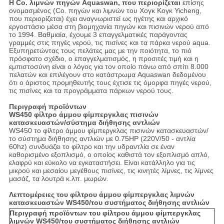
Η Co. λιμνών πηγών Aquaswan, που περιορίζεται
επίσης
ονομασμένος (Co. πηγών και λιμνών του Χογκ Κογκ Yicheng,
που περιορίζεται) έχει αναγνωριστεί ως ηγέτης και αρχικό
εργοστάσιο μέσα στη βιομηχανία πηγών και πισινών νερού από
το 1994. Βαθμιαία, έχουμε 3 επαγγελματικές παράγοντας
γραμμές στις πηγές νερού, τις πισίνες και τα πάρκα νερού aqua.
Εξυπηρετώντας τους πελάτες μας με την ποιότητα, το πιό
πρόσφατο σχέδιο, ο επαγγελματισμός, η προσιτές τιμή και η
εμπιστοσύνη είναι ο λόγος για τον οποίο πάνω από σπίτι 8.000
πελατών και επιλέγουν στο κατάστρωμα Aquaswan δεδομένου
ότι ο άριστος προμηθευτής τους έχτισε τις όμορφα πηγές νερού,
τις πισίνες και τα προγράμματα πάρκων νερού τους.
Περιγραφή προϊόντων
WS450 φίλτρο άμμου φίμπεργκλας πισινών
κατασκευαστών/σύστημα διήθησης αντλιών
WS450 το φίλτρο άμμου φίμπεργκλας πισινών κατασκευαστών/
το σύστημα διήθησης αντλιών με 0.75HP (220V/50 - αντλία
60hz) συνδυάζει το φίλτρο και την υδραντλία σε έναν
καθορισμένο εξοπλισμό, ο οποίος καθιστά τον εξοπλισμό απλό,
ελαφρύ και εύκολο να εγκαταστήσει. Είναι κατάλληλο για τις
μικρού και μεσαίου μεγέθους πισίνες, τις κινητές λίμνες, τις λίμνες
μασάζ, τα λουτρά κ.λπ. μωρών.
Λεπτομέρειες του φίλτρου άμμου φίμπεργκλας λιμνών
κατασκευαστών WS450/του συστήματος διήθησης αντλιών
Περιγραφή προϊόντων του φίλτρου άμμου φίμπεργκλας
λιμνών WS450/του συστήματος διήθησης αντλιών