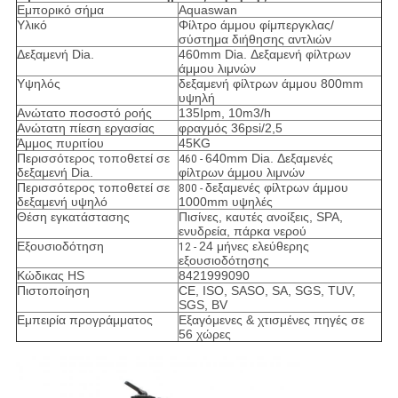
Εμπορικό σήμα
Aquaswan
Υλικό
Φίλτρο άμμου φίμπεργκλας/
σύστημα διήθησης αντλιών
Δεξαμενή Dia.
460mm Dia. Δεξαμενή φίλτρων
άμμου λιμνών
Υψηλός
δεξαμενή φίλτρων άμμου 800mm
υψηλή
Ανώτατο ποσοστό ροής
135Ipm, 10m3/h
Ανώτατη πίεση εργασίας
φραγμός 36psi/2,5
Άμμος πυριτίου
45KG
Περισσότερος τοποθετεί σε
640mm Dia. Δεξαμενές
460 -
δεξαμενή Dia.
φίλτρων άμμου λιμνών
Περισσότερος τοποθετεί σε
δεξαμενές φίλτρων άμμου
800 -
δεξαμενή υψηλό
1000mm υψηλές
Θέση εγκατάστασης
Πισίνες, καυτές ανοίξεις, SPA,
ενυδρεία, πάρκα νερού
Εξουσιοδότηση
24 μήνες ελεύθερης
12 -
εξουσιοδότησης
Κώδικας HS
8421999090
Πιστοποίηση
CE, ISO, SASO, SA, SGS, TUV,
SGS, BV
Εμπειρία προγράμματος
Εξαγόμενες & χτισμένες πηγές σε
56 χώρες