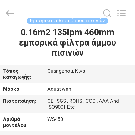
2026
aquaswan
water
co,.ltd.
All
Εμπορικά φίλτρα άμμου πισινών
Rights
Reserved.
0.16m2 135Ipm 460mm
ΣΠΊΤΙ
εμπορικά φίλτρα άμμου
ΠΡΟΪΌΝΤΑ
πισινών
ΠΕΡΊΠΟΥ
Τόπος
Guangzhou, Κίνα
καταγωγής:
ΕΜΕΊΣ
Μάρκα:
Aquaswan
ΓΎΡΟΣ
Πιστοποίηση:
CE , SGS , ROHS , CCC , AAA And
ISO9001 Etc
ΕΡΓΟΣΤΑΣΊΩΝ
Αριθμό
WS450
μοντέλου:
ΠΟΙΟΤΙΚΌΣ