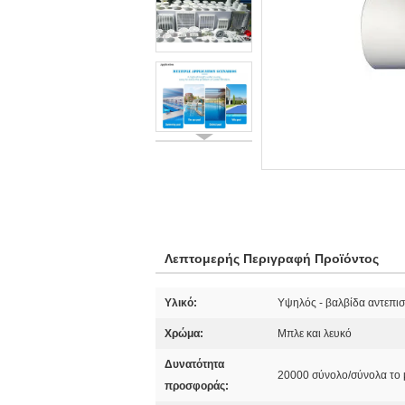
Λεπτομερής Περιγραφή Προϊόντος
Υλικό:
Υψηλός - βαλβίδα αντεπι
Χρώμα:
Μπλε και λευκό
Δυνατότητα
20000 σύνολο/σύνολα το
προσφοράς: