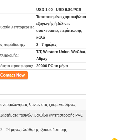
USD 1.00 - USD 9.80/PCS
Τυποποιημένο χαρτοκιβώτιο
εξαγωγής ή ξύλινες
υασία λεπτομέρειες:
συσκευασίες περίπτωσης
καλά
ς παράδοσης:
3 - 7 ημέρες
T/T, Western Union, WeChat,
πληρωμής:
Alipay
ότητα προσφοράς:
20000 PC το μήνα
ινωνία
υναρμολογήσεις λιμνών στις χτισμένες λίμνες
Εξαρτήματα πισινών, βαλβίδα αντεπιστροφής PVC
2 - 24 μήνες ελεύθερης εξουσιοδότησης