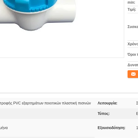
min:
Τιμή:
Συσκε
Χρόνο
Όροι 
Δυνατ
Επικο
στροφής PVC εξαρτημάτων ποιοτικών πλαστική πισινών
Λειτουργία:
Σ
Τύπος:
 μήνα
Εξουσιοδότηση:
1