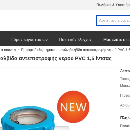
Πωλήσεις & Υποστήρι
Γύρος εργοστασίων
Ποιοτικός έλεγχος
Μας ελάτε σε 
τα πισινών
Εμπορικά εξαρτήματα πισινών βαλβίδα αντεπιστροφής νερού PVC 1,5
αλβίδα αντεπιστροφής νερού PVC 1,5 ίντσας
Λεπτο
Τόπος
Μάρκα
Πιστο
Αριθμ
Πληρ
Ποσότ