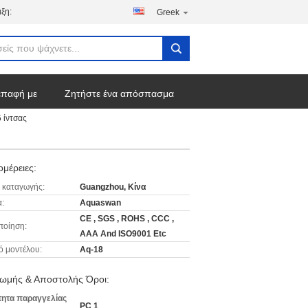
ξη:
Greek
επαφή με
Ζητήστε ένα απόσπασμα
 ίντσας
μέρειες:
 καταγωγής:
Guangzhou, Κίνα
:
Aquaswan
CE , SGS , ROHS , CCC ,
ποίηση:
AAA And ISO9001 Etc
ό μοντέλου:
Aq-18
ωμής & Αποστολής Όροι:
ητα παραγγελίας
PC 1