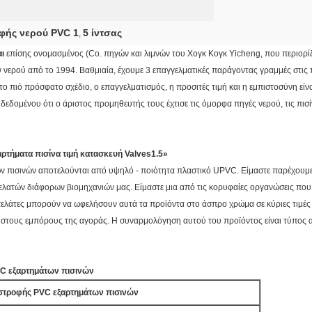
φής νερού PVC 1
5 ίντσας
,
ι
επίσης ονομασμένος (Co. πηγών και λιμνών του Χογκ Κογκ Yicheng, που περιορίζετ
 νερού από το 1994. Βαθμιαία, έχουμε 3 επαγγελματικές παράγοντας γραμμές στις π
ο πιό πρόσφατο σχέδιο, ο επαγγελματισμός, η προσιτές τιμή και η εμπιστοσύνη είν
εδομένου ότι ο άριστος προμηθευτής τους έχτισε τις όμορφα πηγές νερού, τις πισ
τήματα πισίνα τιμή κατασκευή Valves1.5»
ων
πισινών
αποτελούνται από υψηλό - ποιότητα πλαστικό UPVC. Είμαστε παρέχουμε
πελατών διάφορων βιομηχανιών μας. Είμαστε μια από τις κορυφαίες οργανώσεις πο
πελάτες μπορούν να ωφελήσουν αυτά τα προϊόντα στο άσπρο χρώμα σε κύριες τιμές 
στους εμπόρους της αγοράς. Η συναρμολόγηση αυτού του προϊόντος είναι τύπος αν
VC εξαρτημάτων
πισινών
στροφής PVC εξαρτημάτων
πισινών