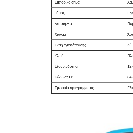
Εμπορικό σήμα
Aq
Τύπος
Εξα
Λειτουργία
Παρ
Χρώμα
Άσ
Θέση εγκατάστασης
Λίμ
Υλικό
Πλα
Εξουσιοδότηση
12 
Κώδικας HS
84
Εμπειρία προγράμματος
Εξα