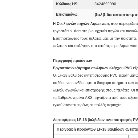
Κώδικας HS:
8424899990
βαλβίδα αντεπιστρο
Επισημαίνω:
Η Co. λιμνών πηγών Aquaswan, που περιορίζετα
εργοστάσιο μέσα στη βιομηχανία πηγών και πισινών
Εξυπηρετώντας τους πελάτες μας με την ποιότητα, τ
πελατών και επιλέγουν στο κατάστρωμα Aquaswan δ
Περιγραφή προϊόντων
Εργοστάσιο εξάρτημα σωλήνων ελέγχου PVC εξαρ
Οι LF-18
βαλβίδες αντεπιστροφής PVC εξαρτημάτ
σε θέση να συνδέσουμε τα διάφορα αιτήματα των 
λιμνών αγωγών και επιστροφής στους πελάτες. Οι 
τα βαθμολογημένα ABS πηγάζοντα από τους αξιόπι
εγκαθίστανται ευρέως σε πολλές περιοχές.
Λεπτομέρειες LF-
18
βαλβίδων αντεπιστροφής P
Περιγραφή προϊόντων LF-
18
βαλβίδων αντεπι