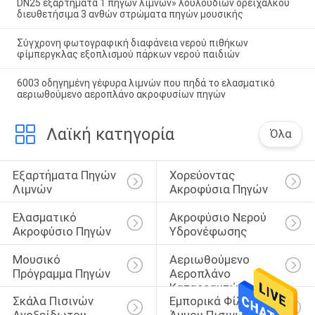
DN25 εξαρτήματα 1 πηγών λιμνών» λουλουδιών ορείχαλκου
διευθετήσιμα 3 ανθών στρώματα πηγών μουσικής
Σύγχρονη φωτογραφική διαφάνεια νερού πιθήκων
φίμπεργκλας εξοπλισμού πάρκων νερού παιδιών
6003 οδηγημένη γέφυρα λιμνών που πηδά το ελασματικό
αεριωθούμενο αεροπλάνο ακροφυσίων πηγών
Λαϊκή κατηγορία
Όλα
Εξαρτήματα Πηγών 
Χορεύοντας 
Λιμνών
Ακροφύσια Πηγών
Ελασματικό 
Ακροφύσιο Νερού 
Ακροφύσιο Πηγών
Υδρονέφωσης
Μουσικό 
Αεριωθούμενο 
Πρόγραμμα Πηγών
Αεροπλάνο 
Καταρρακτών 
Σκάλα Πισινών 
Εμπορικά Φίλτρα 
Ανοξείδωτου