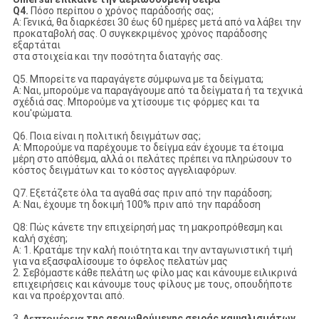
Q4.
Πόσο περίπου ο χρόνος παράδοσής σας;
Α: Γενικά, θα διαρκέσει 30 έως 60 ημέρες μετά από να λάβει την
προκαταβολή σας. Ο συγκεκριμένος χρόνος παράδοσης
εξαρτάται
στα στοιχεία και την ποσότητα διαταγής σας.
Q5. Μπορείτε να παραγάγετε σύμφωνα με τα δείγματα;
Α: Ναι, μπορούμε να παραγάγουμε από τα δείγματα ή τα τεχνικά
σχέδιά σας. Μπορούμε να χτίσουμε τις φόρμες και τα
κοu'φώματα.
Q6. Ποια είναι η πολιτική δειγμάτων σας;
Α: Μπορούμε να παρέχουμε το δείγμα εάν έχουμε τα έτοιμα
μέρη στο απόθεμα, αλλά οι πελάτες πρέπει να πληρώσουν το
κόστος δειγμάτων και το κόστος αγγελιαφόρων.
Q7. Εξετάζετε όλα τα αγαθά σας πριν από την παράδοση;
Α: Ναι, έχουμε τη δοκιμή 100% πριν από την παράδοση
Q8: Πώς κάνετε την επιχείρησή μας τη μακροπρόθεσμη και
καλή σχέση;
Α: 1. Κρατάμε την καλή ποιότητα και την ανταγωνιστική τιμή
για να εξασφαλίσουμε το όφελος πελατών μας
2. Σεβόμαστε κάθε πελάτη ως φίλο μας και κάνουμε ειλικρινά
επιχειρήσεις και κάνουμε τους φίλους με τους, οπουδήποτε
και να προέρχονται από.
3.
Λεπτομέρεια
της αεριωθούμενης σειράς καψαλισμάτων