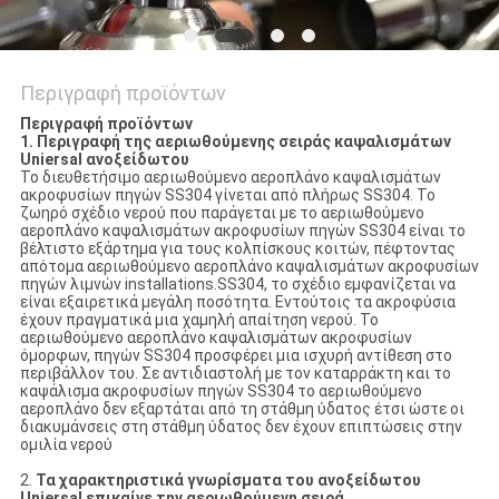
Περιγραφή προϊόντων
Περιγραφή προϊόντων
1. Περιγραφή
της αεριωθούμενης σειράς καψαλισμάτων
Uniersal ανοξείδωτου
Το
διευθετήσιμο αεριωθούμενο αεροπλάνο καψαλισμάτων
ακροφυσίων πηγών SS304
γίνεται από πλήρως SS304. Το
ζωηρό σχέδιο νερού που παράγεται με το
αεριωθούμενο
αεροπλάνο καψαλισμάτων ακροφυσίων πηγών SS304
είναι το
βέλτιστο εξάρτημα για τους κολπίσκους κοιτών, πέφτοντας
απότομα
αεριωθούμενο αεροπλάνο καψαλισμάτων ακροφυσίων
πηγών
λιμνών installations.SS304, το σχέδιο εμφανίζεται να
είναι εξαιρετικά μεγάλη ποσότητα. Εντούτοις τα ακροφύσια
έχουν πραγματικά μια χαμηλή απαίτηση νερού. Το
αεριωθούμενο αεροπλάνο καψαλισμάτων ακροφυσίων
όμορφων,
πηγών SS304
προσφέρει μια ισχυρή αντίθεση στο
περιβάλλον του. Σε αντιδιαστολή με τον καταρράκτη και
το
καψάλισμα ακροφυσίων πηγών SS304 το αεριωθούμενο
αεροπλάνο
δεν εξαρτάται από τη στάθμη ύδατος έτσι ώστε οι
διακυμάνσεις στη στάθμη ύδατος δεν έχουν επιπτώσεις στην
ομιλία νερού
2.
Τα χαρακτηριστικά γνωρίσματα
του ανοξείδωτου
Uniersal επικαίνε την αεριωθούμενη σειρά