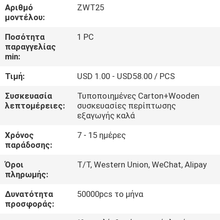
ΈΛΕΓΧΟΣ
Αριθμό
ZWT25
μοντέλου:
ΜΑΣ
Ποσότητα
1 PC
παραγγελίας
ΕΛΆΤΕ
min:
ΣΕ
Τιμή:
USD 1.00 - USD58.00 / PCS
ΕΠΑΦΉ
Συσκευασία
Τυποποιημένες Carton+Wooden
ΜΕ
λεπτομέρειες:
συσκευασίες περίπτωσης
εξαγωγής καλά
ΖΗΤΉΣΤΕ
Χρόνος
7 - 15 ημέρες
παράδοσης:
ΈΝΑ
Όροι
T/T, Western Union, WeChat, Alipay
ΑΠΌΣΠΑΣΜΑ
πληρωμής:
Δυνατότητα
50000pcs το μήνα
NEWS
προσφοράς: