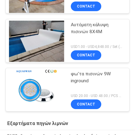
CONTACT
Αυτόματη κάλυψη
πισινών 8X4M
USD1.00 - USD4,848.00 / Set (Cover With Roller), Only Cover USD28.00 - USD40.00 / Square Meter MOQ:PC 1
CONTACT
φω'τα πισινών 9W
inground
USD 20.00 - USD 48.00 / PCS MOQ:PC 1
CONTACT
Εξαρτήματα πηγών λιμνών