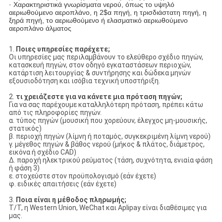
· Χαρακτηριστικά γνωρίσματα νερού, όπως το υψηλό
αεριωθούμενο αεροπλάνο, η 2$α πηγή, η τρισδιάστατη πηγή, η
ξηρά πηγή, το αεριωθούμενο ή ελασματικό αεριωθούμενο
αεροπλάνο άλματος
1.
Ποιες υπηρεσίες παρέχετε;
Οι υπηρεσίες μας περιλαμβάνουν το ελεύθερο σχέδιο πηγών,
κατασκευή πηγών, στον οδηγό εγκαταστάσεων περιοχών,
κατάρτιση λειτουργίας & συντήρησης και δώδεκα μηνών
εξουσιοδότηση και ισόβια τεχνική υποστήριξη.
2.
τι χρειάζεστε για να κάνετε μια πρόταση πηγών;
Για να σας παρέχουμε καταλληλότερη πρόταση, πρέπει κάτω
από τις πληροφορίες πηγών.
α. τύπος πηγών (μουσική που χορεύουν, έλεγχος μη-μουσικής,
στατικός)
β. περιοχή πηγών (λίμνη ή ποταμός, συγκεκριμένη λίμνη νερού)
γ. μέγεθος πηγών & βάθος νερού (μήκος & πλάτος, διάμετρος,
εικόνα ή σχέδιο CAD)
Δ. παροχή ηλεκτρικού ρεύματος (τάση, συχνότητα, ενιαία φάση
ή φάση 3)
ε. στοχεύστε στον προϋπολογισμό (εάν έχετε)
φ. ειδικές απαιτήσεις (εάν έχετε)
3.
Ποια είναι η μέθοδος πληρωμής;
T/T, η Western Union, WeChat και Aplipay είναι διαθέσιμες για
μας.