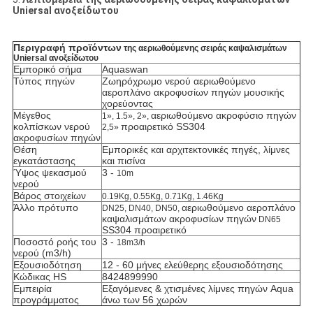
Uniersal ανοξείδωτου
Περιγραφή προϊόντων
της αεριωθούμενης σειράς καψαλισμάτων
Uniersal ανοξείδωτου
Εμπορικό σήμα
Aquaswan
Τύπος πηγών
Ζωηρόχρωμο νερού αεριωθούμενο
αεροπλάνο ακροφυσίων πηγών μουσικής
χορεύοντας
Μέγεθος
αεριωθούμενο ακροφύσιο
πηγών
1», 1.5», 2»,
κολπίσκων νερού
προαιρετικό SS304
2,5»
ακροφυσίων πηγών
Θέση
Εμπορικές και αρχιτεκτονικές πηγές, λίμνες
εγκατάστασης
και πισίνα
Ύψος ψεκασμού
3 -
10m
νερού
Βάρος στοιχείων
0.19Kg, 0.55Kg, 0.71Kg, 1.46Kg
Άλλο πρότυπο
αεριωθούμενο αεροπλάνο
DN25, DN40, DN50,
καψαλισμάτων ακροφυσίων πηγών
DN65
SS304 προαιρετικό
Ποσοστό ροής του
3 -
18m3/h
νερού (m3/h)
Εξουσιοδότηση
12 - 60 μήνες ελεύθερης εξουσιοδότησης
Κώδικας HS
8424899990
Εμπειρία
Εξαγόμενες & χτισμένες λίμνες πηγών Aqua
προγράμματος
άνω των 56 χωρών