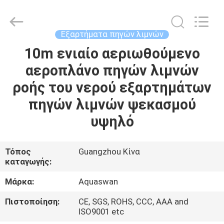
2026
aquaswan
water
co,.ltd.
All
Εξαρτήματα πηγών λιμνών
Rights
Reserved.
10m ενιαίο αεριωθούμενο
ΣΠΊΤΙ
αεροπλάνο πηγών λιμνών
ΠΡΟΪΌΝΤΑ
ροής του νερού εξαρτημάτων
πηγών λιμνών ψεκασμού
ΠΕΡΊΠΟΥ
υψηλό
ΕΜΕΊΣ
Τόπος
Guangzhou Κίνα
καταγωγής:
ΓΎΡΟΣ
ΕΡΓΟΣΤΑΣΊΩΝ
Μάρκα:
Aquaswan
Πιστοποίηση:
CE, SGS, ROHS, CCC, AAA and
ΠΟΙΟΤΙΚΌΣ
ISO9001 etc