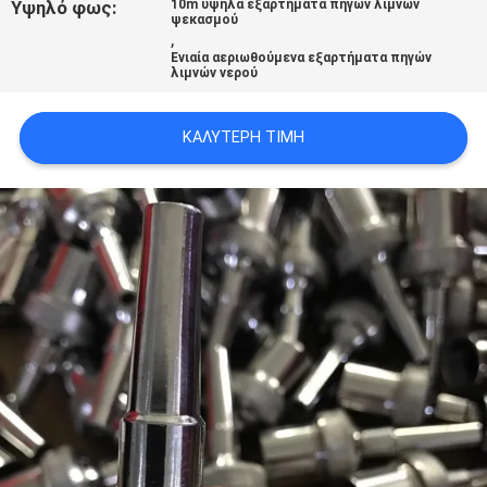
Υψηλό φως:
10m υψηλά εξαρτήματα πηγών λιμνών
SITEMAP
ψεκασμού
,
Ενιαία αεριωθούμενα εξαρτήματα πηγών
λιμνών νερού
PRIVACY
POLICY
ΚΑΛΎΤΕΡΗ ΤΙΜΉ