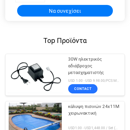
Να συνεχίσει
Top Προϊόντα
30W ηλεκτρικός
αδιάβροχος
μετασχηματιστής
USD 1.00 - USD 9.98.00/PCS MOQ:PC 1
CONTACT
κάλυψη πισινών 24x11M
χειρωνακτική
USD1.00 - USD1,448.00 / Set (3 Cover With 3 Roller), Only Cover USD1.50 - USD3.50 / Square Meter MOQ:PC 1