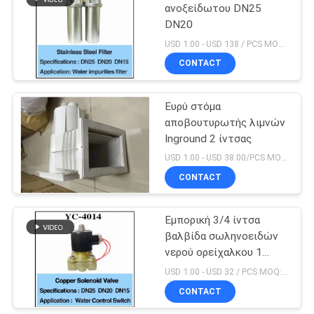
ανοξείδωτου
ανοξείδωτου DN25
DN20
19
USD 1.00 - USD 138 / PCS MOQ:PC 1
Σκάλα πισινών
CONTACT
ανοξείδωτου
Ευρύ στόμα
αποβουτυρωτής λιμνών
Inground 2 ίντσας
USD 1.00 - USD 38.00/PCS MOQ:PC 1
CONTACT
26
Εμπορικά φίλτρα
Εμπορική 3/4 ίντσα
βαλβίδα σωληνοειδών
άμμου πισινών
νερού ορείχαλκου 1
ίντσας
USD 1.00 - USD 32 / PCS MOQ:PC 1
CONTACT