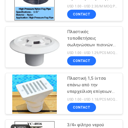
SITEMAP
USD 1.00 - USD 2.30/M MOQ:PC 1
CONTACT
18
PRIVACY
Μουσικό
Πλαστικές
POLICY
τοποθετήσεις
πρόγραμμα πηγών
σωληνώσεων πισινών
υπερχείλιση πισινών 1,5
USD 1.00 - USD 1.29/PCS MOQ:PC 1
ίντσας
CONTACT
Πλαστική 1,5 ίντσα
20
επάνω από την
Αεριωθούμενο
υπερχείλιση επίγειων
λιμνών
USD 1.00 - USD 1.18/PCS MOQ:PC 1
αεροπλάνο
CONTACT
καταρρακτών
3/4» φίλτρο νερού