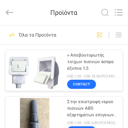
2026
aquaswan
water
Προϊόντα
co,.ltd.
All
Rights
Reserved.
ΣΠΊΤΙ
123
Όλα τα Προϊόντα
Εξαρτήματα πηγών
ΠΡΟΪΌΝΤΑ
λιμνών
» Αποβουτυρωτής
τοίχων πισινών άσπρα
ΠΕΡΊΠΟΥ
έξυπνα 1,5
ΕΜΕΊΣ
USD 1.00 - USD 28.00/PCS MOQ:PC 1
CONTACT
274
ΓΎΡΟΣ
Χορεύοντας
Στην επιστροφή νερού
ΕΡΓΟΣΤΑΣΊΩΝ
πισινών ABS
ακροφύσια πηγών
εξαρτημάτων επίγειων
ΠΟΙΟΤΙΚΌΣ
λιμνών
USD 1.00 - USD 4.80/PCS MOQ:PC 1