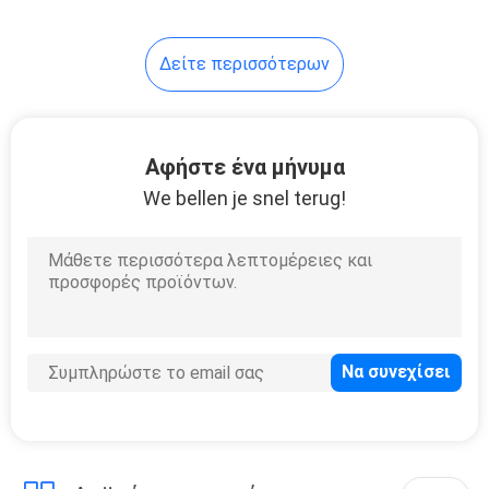
26
Δείτε περισσότερων
Φω'τα των
αδιάβροχων
υποβρύχιων
Αφήστε ένα μήνυμα
We bellen je snel terug!
οδηγήσεων
46
Εμπορικά
εξαρτήματα
πισινών