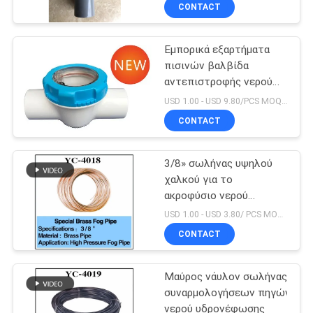
ΈΛΕΓΧΟΣ
CONTACT
Εμπορικά εξαρτήματα
ΜΑΣ
30
πισινών βαλβίδα
ΕΛΆΤΕ
αντεπιστροφής νερού
Ελασματικό
ΣΕ
PVC 1,5 ίντσας
USD 1.00 - USD 9.80/PCS MOQ:PC 1
ακροφύσιο πηγών
ΕΠΑΦΉ
CONTACT
ΜΕ
3/8» σωλήνας υψηλού
χαλκού για το
ΖΗΤΉΣΤΕ
ακροφύσιο νερού
24
υδρονέφωσης
ΈΝΑ
USD 1.00 - USD 3.80/ PCS MOQ:PC 1
Ακροφύσιο νερού
CONTACT
ΑΠΌΣΠΑΣΜΑ
υδρονέφωσης
Μαύρος νάυλον σωλήνας
NEWS
συναρμολογήσεων πηγών
νερού υδρονέφωσης